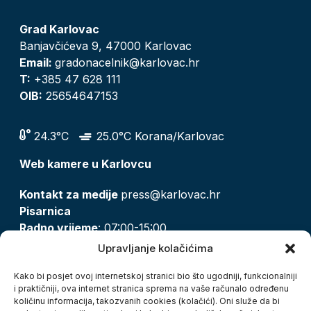
Grad Karlovac
Banjavčićeva 9, 47000 Karlovac
Email:
gradonacelnik@karlovac.hr
T:
+385 47 628 111
OIB:
25654647153
24.3°C
25.0°C Korana/Karlovac
Web kamere u Karlovcu
Kontakt za medije
press@karlovac.hr
Pisarnica
Radno vrijeme
: 07:00-15:00
Email:
pisarnica@karlovac.hr
Upravljanje kolačićima
T:
047 628 210, 047 628 137
Kako bi posjet ovoj internetskoj stranici bio što ugodniji, funkcionalniji
i praktičniji, ova internet stranica sprema na vaše računalo određenu
količinu informacija, takozvanih cookies (kolačići). Oni služe da bi