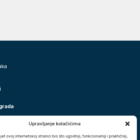
aka
i
 grada
Upravljanje kolačićima
et ovoj internetskoj stranici bio što ugodniji, funkcionalniji i praktičniji,