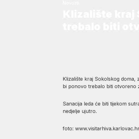
Novosti
Klizalište kra
trebalo biti ot
Klizalište kraj Sokolskog doma, 
bi ponovo trebalo biti otvoreno za
Sanacija leda će biti tijekom sut
nedjelje ujutro.
foto: www.visitarhiva.karlovac.h