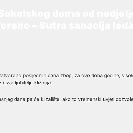
j Sokolskog doma od nedjelj
voreno – Sutra sanacija led
zatvoreno posljednjih dana zbog, za ovo doba godine, visok
 sve ljubitelje klizanja.
rašnjeg dana pa će klizalište, ako to vremenski uvjeti dozvo
r