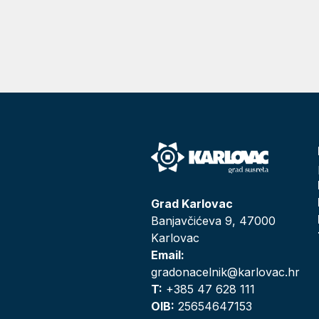
Grad Karlovac
Banjavčićeva 9, 47000
Karlovac
Email:
gradonacelnik@karlovac.hr
T:
+385 47 628 111
OIB:
25654647153