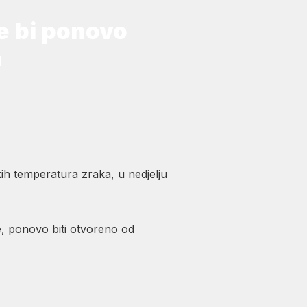
e bi ponovo
a
ih temperatura zraka, u nedjelju
le, ponovo biti otvoreno od