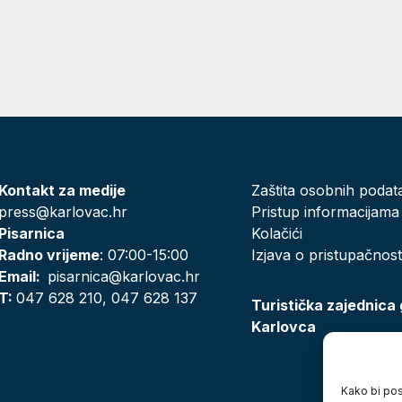
Kontakt za medije
Zaštita osobnih podat
press@karlovac.hr
Pristup informacijama
Pisarnica
Kolačići
Radno vrijeme
: 07:00-15:00
Izjava o pristupačnost
Email:
pisarnica@karlovac.hr
T:
047 628 210, 047 628 137
Turistička zajednica
Karlovca
Kako bi posj