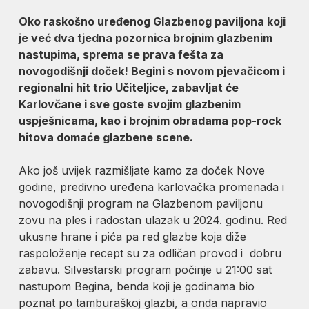
Oko raskošno uređenog Glazbenog paviljona koji
je već dva tjedna pozornica brojnim glazbenim
nastupima, sprema se prava fešta za
novogodišnji doček! Begini s novom pjevačicom i
regionalni hit trio Učiteljice, zabavljat će
Karlovčane i sve goste svojim glazbenim
uspješnicama, kao i brojnim obradama pop-rock
hitova domaće glazbene scene.
Ako još uvijek razmišljate kamo za doček Nove
godine, predivno uređena karlovačka promenada i
novogodišnji program na Glazbenom paviljonu
zovu na ples i radostan ulazak u 2024. godinu. Red
ukusne hrane i pića pa red glazbe koja diže
raspoloženje recept su za odličan provod i dobru
zabavu. Silvestarski program počinje u 21:00 sat
nastupom Begina, benda koji je godinama bio
poznat po tamburaškoj glazbi, a onda napravio