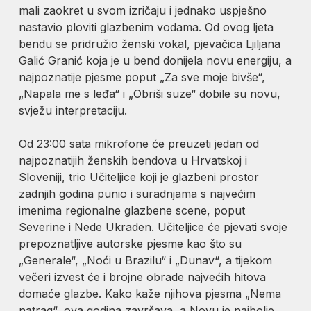
mali zaokret u svom izričaju i jednako uspješno
nastavio ploviti glazbenim vodama. Od ovog ljeta
bendu se pridružio ženski vokal, pjevačica Ljiljana
Galić Granić koja je u bend donijela novu energiju, a
najpoznatije pjesme poput „Za sve moje bivše“,
„Napala me s leđa“ i „Obriši suze“ dobile su novu,
svježu interpretaciju.
Od 23:00 sata mikrofone će preuzeti jedan od
najpoznatijih ženskih bendova u Hrvatskoj i
Sloveniji, trio Učiteljice koji je glazbeni prostor
zadnjih godina punio i suradnjama s najvećim
imenima regionalne glazbene scene, poput
Severine i Nede Ukraden. Učiteljice će pjevati svoje
prepoznatljive autorske pjesme kao što su
„Generale“, „Noći u Brazilu“ i „Dunav“, a tijekom
večeri izvest će i brojne obrade najvećih hitova
domaće glazbe. Kako kaže njihova pjesma „Nema
natrag“, ova godina završava, a Novu je najbolje