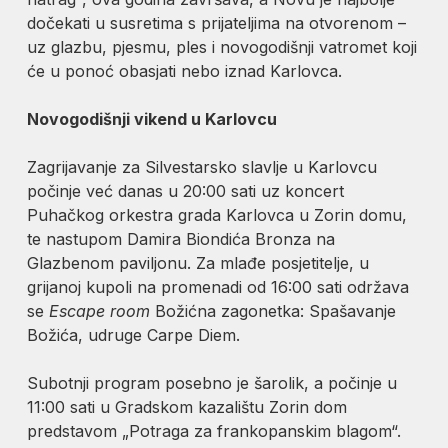
dočekati u susretima s prijateljima na otvorenom –
uz glazbu, pjesmu, ples i novogodišnji vatromet koji
će u ponoć obasjati nebo iznad Karlovca.
Novogodišnji vikend u Karlovcu
Zagrijavanje za Silvestarsko slavlje u Karlovcu
počinje već danas u 20:00 sati uz koncert
Puhačkog orkestra grada Karlovca u Zorin domu,
te nastupom Damira Biondića Bronza na
Glazbenom paviljonu. Za mlađe posjetitelje, u
grijanoj kupoli na promenadi od 16:00 sati održava
se
Escape room
Božićna zagonetka: Spašavanje
Božića, udruge Carpe Diem.
Subotnji program posebno je šarolik, a počinje u
11:00 sati u Gradskom kazalištu Zorin dom
predstavom „Potraga za frankopanskim blagom“.