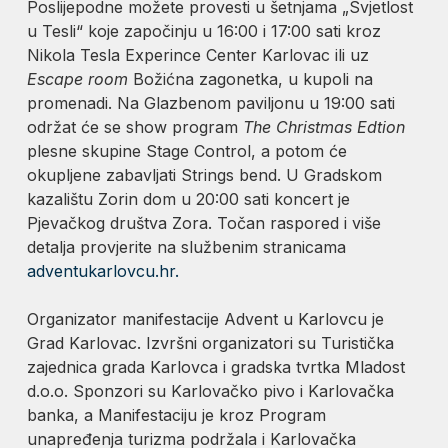
Poslijepodne možete provesti u šetnjama „Svjetlost
u Tesli“ koje započinju u 16:00 i 17:00 sati kroz
Nikola Tesla Experince Center Karlovac ili uz
Escape room
Božićna zagonetka, u kupoli na
promenadi. Na Glazbenom paviljonu u 19:00 sati
održat će se show program
The Christmas Edtion
plesne skupine Stage Control, a potom će
okupljene zabavljati Strings bend. U Gradskom
kazalištu Zorin dom u 20:00 sati koncert je
Pjevačkog društva Zora. Točan raspored i više
detalja provjerite na službenim stranicama
adventukarlovcu.hr.
Organizator manifestacije Advent u Karlovcu je
Grad Karlovac. Izvršni organizatori su Turistička
zajednica grada Karlovca i gradska tvrtka Mladost
d.o.o. Sponzori su Karlovačko pivo i Karlovačka
banka, a Manifestaciju je kroz Program
unapređenja turizma podržala i Karlovačka