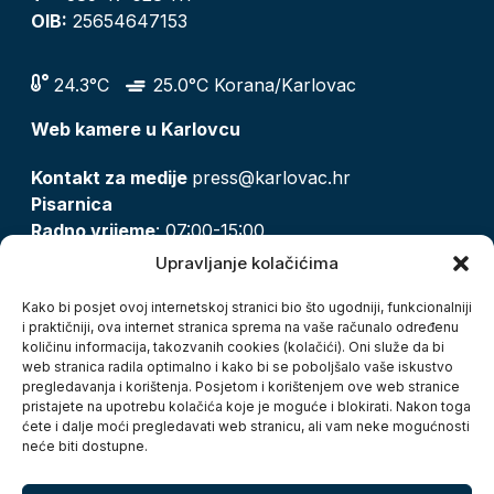
OIB:
25654647153
24.3°C
25.0°C Korana/Karlovac
Web kamere u Karlovcu
Kontakt za medije
press@karlovac.hr
Pisarnica
Radno vrijeme
: 07:00-15:00
Email:
pisarnica@karlovac.hr
Upravljanje kolačićima
T:
047 628 210, 047 628 137
Kako bi posjet ovoj internetskoj stranici bio što ugodniji, funkcionalniji
i praktičniji, ova internet stranica sprema na vaše računalo određenu
količinu informacija, takozvanih cookies (kolačići). Oni služe da bi
Zaštita osobnih podataka
web stranica radila optimalno i kako bi se poboljšalo vaše iskustvo
pregledavanja i korištenja. Posjetom i korištenjem ove web stranice
Pristup informacijama
pristajete na upotrebu kolačića koje je moguće i blokirati. Nakon toga
Kolačići
ćete i dalje moći pregledavati web stranicu, ali vam neke mogućnosti
Izjava o pristupačnosti
neće biti dostupne.