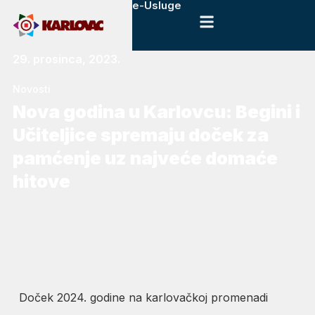
e-Usluge
29. prosinca, 2023.
Novosti
Nova godina u Karlovcu: Begini i
Učiteljice spremaju doček za
pamćenje uz najveće domaće
hitove
Doček 2024. godine na karlovačkoj promenadi