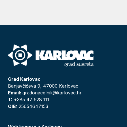
Grad Karlovac
Banjavčićeva 9, 47000 Karlovac
Email:
gradonacelnik@karlovac.hr
T:
+385 47 628 111
OIB:
25654647153
Web kamere u Karlovcu