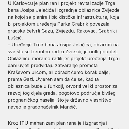
U Karlovcu je planiran i projekt revitalizacije Trga
bana Josipa Jelačića i izgradnje obilaznice Zvijezde
na kojoj se planira i biciklistička infrastruktura, koja
bi projektom uređenja Parka Grabrik povezala
gradske četvrti Gazu, Zvijezdu, Rakovac, Grabrik i
Luščić.
– Uređenje Trga bana Josipa Jelačića, obzirom na
sve što se trenutno radi u Zvijezdi, je nulti prioritet.
Obilaznicu moramo raditi jer projekt uređenja Trga i
dani uvjeti predviđaju zatvaranje prometa
Kraševom ulicom, ali odradit ćemo korak dalje,
prema Gazi. Uvjeren sam da će se, kad ta
obilaznica bude u funkciji, otvoriti veliki prostor za
razvoj tog dijela grada, pogotovo područje bivšeg
prognaničkog naselja, što je državno vlasništvo,
naveo je gradonačelnik Mandić.
Kroz ITU mehanizam planirana je i izgradnja i