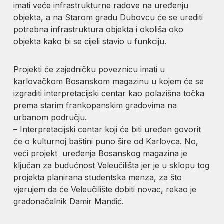
imati veće infrastrukturne radove na uređenju
objekta, a na Starom gradu Dubovcu će se urediti
potrebna infrastruktura objekta i okoliša oko
objekta kako bi se cijeli stavio u funkciju.
Projekti će zajedničku poveznicu imati u
karlovačkom Bosanskom magazinu u kojem će se
izgraditi interpretacijski centar kao polazišna točka
prema starim frankopanskim gradovima na
urbanom području.
– Interpretacijski centar koji će biti uređen govorit
će o kulturnoj baštini puno šire od Karlovca. No,
veći projekt uređenja Bosanskog magazina je
ključan za budućnost Veleučilišta jer je u sklopu tog
projekta planirana studentska menza, za što
vjerujem da će Veleučilište dobiti novac, rekao je
gradonačelnik Damir Mandić.