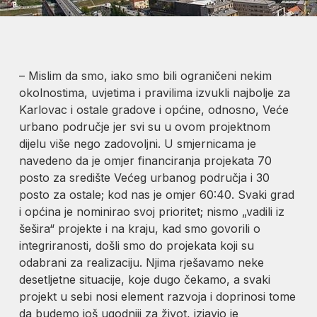
– Mislim da smo, iako smo bili ograničeni nekim
okolnostima, uvjetima i pravilima izvukli najbolje za
Karlovac i ostale gradove i općine, odnosno, Veće
urbano područje jer svi su u ovom projektnom
dijelu više nego zadovoljni. U smjernicama je
navedeno da je omjer financiranja projekata 70
posto za središte Većeg urbanog područja i 30
posto za ostale; kod nas je omjer 60:40. Svaki grad
i općina je nominirao svoj prioritet; nismo „vadili iz
šešira“ projekte i na kraju, kad smo govorili o
integriranosti, došli smo do projekata koji su
odabrani za realizaciju. Njima rješavamo neke
desetljetne situacije, koje dugo čekamo, a svaki
projekt u sebi nosi element razvoja i doprinosi tome
da budemo još ugodniji za život, izjavio je