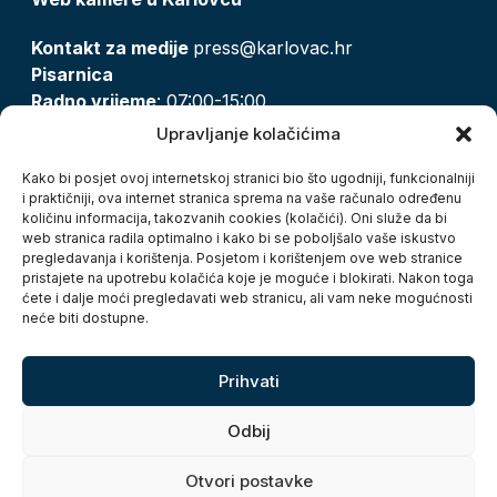
Kontakt za medije
press@karlovac.hr
Pisarnica
Radno vrijeme
: 07:00-15:00
Email:
pisarnica@karlovac.hr
Upravljanje kolačićima
T:
047 628 210, 047 628 137
Kako bi posjet ovoj internetskoj stranici bio što ugodniji, funkcionalniji
i praktičniji, ova internet stranica sprema na vaše računalo određenu
količinu informacija, takozvanih cookies (kolačići). Oni služe da bi
Zaštita osobnih podataka
web stranica radila optimalno i kako bi se poboljšalo vaše iskustvo
pregledavanja i korištenja. Posjetom i korištenjem ove web stranice
Pristup informacijama
pristajete na upotrebu kolačića koje je moguće i blokirati. Nakon toga
Kolačići
ćete i dalje moći pregledavati web stranicu, ali vam neke mogućnosti
Izjava o pristupačnosti
neće biti dostupne.
Turistička zajednica grada Karlovca
Prihvati
Odbij
Otvori postavke