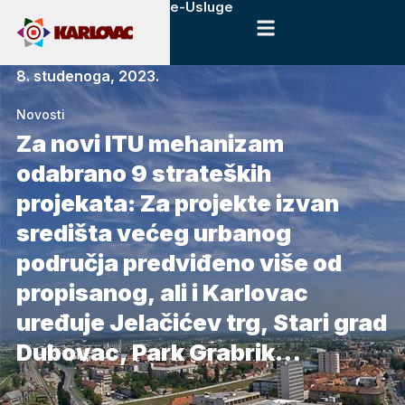
e-Usluge
8. studenoga, 2023.
Novosti
Za novi ITU mehanizam
odabrano 9 strateških
projekata: Za projekte izvan
središta većeg urbanog
područja predviđeno više od
propisanog, ali i Karlovac
uređuje Jelačićev trg, Stari grad
Dubovac, Park Grabrik…