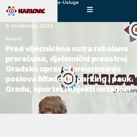
e-Usluge
6. studenoga, 2023.
Novosti
Pred vijećnicima sutra rebalans
proračuna, djelomični preustroj
Gradske uprave i preuzimanje
poslova Mladosti: parking i pauk
Gradu, sportski objekti ustanovi