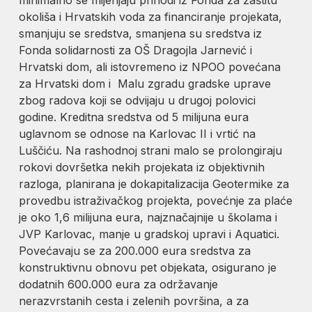
okoliša i Hrvatskih voda za financiranje projekata,
smanjuju se sredstva, smanjena su sredstva iz
Fonda solidarnosti za OŠ Dragojla Jarnević i
Hrvatski dom, ali istovremeno iz NPOO povećana
za Hrvatski dom i Malu zgradu gradske uprave
zbog radova koji se odvijaju u drugoj polovici
godine. Kreditna sredstva od 5 milijuna eura
uglavnom se odnose na Karlovac II i vrtić na
Luščiću. Na rashodnoj strani malo se prolongiraju
rokovi dovršetka nekih projekata iz objektivnih
razloga, planirana je dokapitalizacija Geotermike za
provedbu istraživačkog projekta, povećnje za plaće
je oko 1,6 milijuna eura, najznačajnije u školama i
JVP Karlovac, manje u gradskoj upravi i Aquatici.
Povećavaju se za 200.000 eura sredstva za
konstruktivnu obnovu pet objekata, osigurano je
dodatnih 600.000 eura za održavanje
nerazvrstanih cesta i zelenih površina, a za