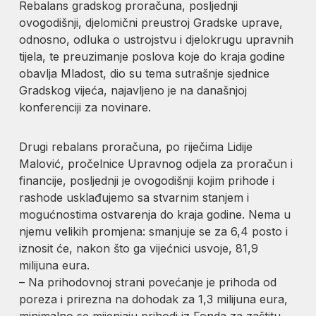
Rebalans gradskog proračuna, posljednji
ovogodišnji, djelomični preustroj Gradske uprave,
odnosno, odluka o ustrojstvu i djelokrugu upravnih
tijela, te preuzimanje poslova koje do kraja godine
obavlja Mladost, dio su tema sutrašnje sjednice
Gradskog vijeća, najavljeno je na današnjoj
konferenciji za novinare.
Drugi rebalans proračuna, po riječima Lidije
Malović, pročelnice Upravnog odjela za proračun i
financije, posljednji je ovogodišnji kojim prihode i
rashode usklađujemo sa stvarnim stanjem i
mogućnostima ostvarenja do kraja godine. Nema u
njemu velikih promjena: smanjuje se za 6,4 posto i
iznosit će, nakon što ga vijećnici usvoje, 81,9
milijuna eura.
– Na prihodovnoj strani povećanje je prihoda od
poreza i prirezna na dohodak za 1,3 milijuna eura,
minimalno se mijenjaju prihodi iz Fonda za zaštitu