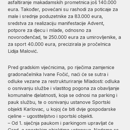
asfaltiranje makadamskih prometnica još 140.000
eura. Također, povećani su rashodi za poticaje za
male i srednje poduzetnike za 83.000 eura,
sredstva za realizaciju manifestacije Advent,
potpore za djecu i mlade, odnosno za
novorođenčad, te 250.000 eura za umirovljenike, a
za sport 40.000 eura, precizirala je pročelnica
Lidija Malović.
Pred gradskim vijećnicima, po riječima zamjenice
gradonačelnika Ivane Fočić, naći će se sutra i
odluke vezane za restrukturiranje Mladosti: odluka
o osnivanju službe i vlastitog pogona za obavljanje
komunalne djelatnosti, koja se odnosi na parking i
pauk službu, te o osnivanju ustanove Sportski
objekti Karlovac, u kojoj će biti dvije gospodarske
cjeline – ugostiteljstvo i sportski objekti.
– Od 1. siječnja paukom i parkingom upravljat će
Grad, a sportskim objektima ustanova. Nadamo se