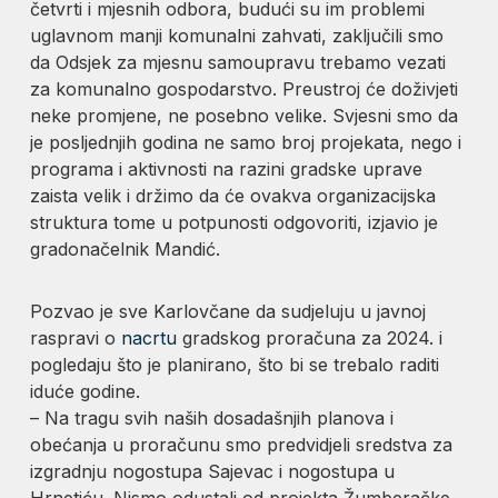
četvrti i mjesnih odbora, budući su im problemi
uglavnom manji komunalni zahvati, zaključili smo
da Odsjek za mjesnu samoupravu trebamo vezati
za komunalno gospodarstvo. Preustroj će doživjeti
neke promjene, ne posebno velike. Svjesni smo da
je posljednjih godina ne samo broj projekata, nego i
programa i aktivnosti na razini gradske uprave
zaista velik i držimo da će ovakva organizacijska
struktura tome u potpunosti odgovoriti, izjavio je
gradonačelnik Mandić.
Pozvao je sve Karlovčane da sudjeluju u javnoj
raspravi o
nacrtu
gradskog proračuna za 2024. i
pogledaju što je planirano, što bi se trebalo raditi
iduće godine.
– Na tragu svih naših dosadašnjih planova i
obećanja u proračunu smo predvidjeli sredstva za
izgradnju nogostupa Sajevac i nogostupa u
Hrnetiću. Nismo odustali od projekta Žumberačke