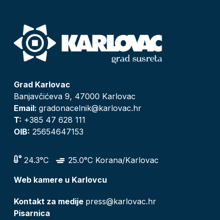
Grad Karlovac
Banjavčićeva 9, 47000 Karlovac
Email:
gradonacelnik@karlovac.hr
T:
+385 47 628 111
OIB:
25654647153
24.3°C
25.0°C Korana/Karlovac
Web kamere u Karlovcu
Kontakt za medije
press@karlovac.hr
Pisarnica