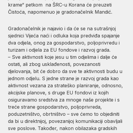
krame“ petkom na ŠRC-u Korana će preuzeti
Čistoća, napomenuo je gradonačelnik Mandić.
Gradonačelnik je najavio i da će se na sutrašnjoj
sjednici Vijeća naći i odluka koja predviđa spajanje
dva odjela, onog za gospodarstvo, poljoprivredu i
turizam i odjela za EU fondove i razvoj grada.
– Sve aktivnosti koje jesu u tim odjelima i dalje će
ostati, ali zbog usklađenosti, povezanosti
djelovanja, bit će dobro da sve te aktivnosti budu u
jednom odjelu. S jedne strane je razvoj grada kao
aktivnost vezana za strateško planiranje, odnosno,
akcijske planove, s druge EU fondovi iz kojih
osiguravamo sredstva za mnoge naše projekte i s
treće strane gospodarstvo, poljoprivreda,
poduzetništvo, obrtništvo – sve ćemo to objediniti
da bi u direktnijoj, povezanijoj komunikaciji obavljali
sve poslove. Također, nakon obilazaka gradskih