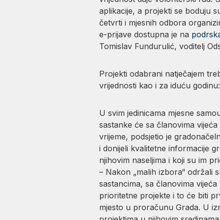
aplikacije, a projekti se boduju s
četvrti i mjesnih odbora organi
e-prijave dostupna je na
podrsk
Tomislav Fundurulić, voditelj Od
Projekti odabrani natječajem tre
vrijednosti kao i za iduću godinu
U svim jedinicama mjesne samoup
sastanke će sa članovima vijeća
vrijeme, podsjetio je gradonače
i donijeli kvalitetne informacije 
njihovim naseljima i koji su im pr
– Nakon „malih izbora“ održali s
sastancima, sa članovima vijeća m
prioritetne projekte i to će biti p
mjesto u proračunu Grada. U izr
projektima u njihovim sredinama