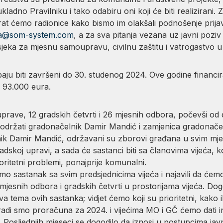
ukladno Pravilniku i tako odabiru oni koji će biti realizirani.
zirat ćemo radionice kako bismo im olakšali podnošenje prij
a@som-system.com
, a za sva pitanja vezana uz javni pozi
sjeka za mjesnu samoupravu, civilnu zaštitu i vatrogastvo 
baju biti završeni do 30. studenog 2024. Ove godine financi
: 93.000 eura.
rave, 12 gradskih četvrti i 26 mjesnih odbora, počevši od
 održati gradonačelnik Damir Mandić i zamjenica gradonačel
lnik Damir Mandić, održavani su zborovi građana u svim mje
gradskoj upravi, a sada će sastanci biti sa članovima vijeća, k
ioritetni problemi, ponajprije komunalni.
mo sastanak sa svim predsjednicima vijeća i najavili da ćem
jesnih odbora i gradskih četvrti u prostorijama vijeća. Dogo
rva tema ovih sastanka; vidjet ćemo koji su prioritetni, kako i
adi smo proračuna za 2024. i vijećima MO i GČ ćemo dati i
. Posljednjih mjeseci se dogodilo da iznosi u postupcima 