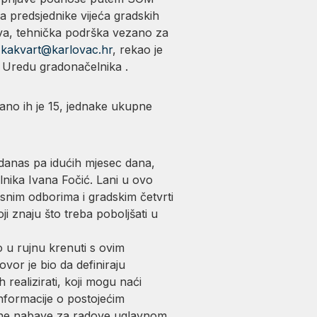
 Za predsjednike vijeća gradskih
ava, tehnička podrška vezano za
v
kakvart@karlovac.hr
, rekao je
u Uredu gradonačelnika .
rano ih je 15, jednake ukupne
 danas pa idućih mjesec dana,
nika Ivana Fočić. Lani u ovo
snim odborima i gradskim četvrti
oji znaju što treba poboljšati u
o u rujnu krenuti s ovim
vor je bio da definiraju
h realizirati, koji mogu naći
nformacije o postojećim
javne nabave za radove uglavnom