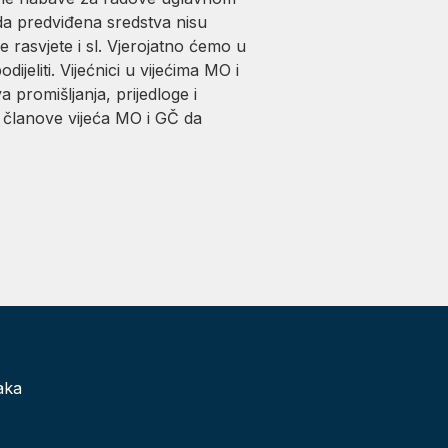
i da predviđena sredstva nisu
rasvjete i sl. Vjerojatno ćemo u
jeliti. Vijećnici u vijećima MO i
 promišljanja, prijedloge i
 članove vijeća MO i GČ da
aka