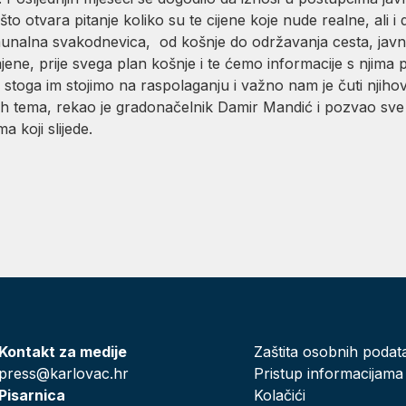
 što otvara pitanje koliko su te cijene koje nude realne, ali 
unalna svakodnevica, od košnje do održavanja cesta, javne 
ne, prije svega plan košnje i te ćemo informacije s njima podi
stoga im stojimo na raspolaganju i važno nam je čuti njihova
h tema, rekao je gradonačelnik Damir Mandić i pozvao sve
a koji slijede.
Kontakt za medije
Zaštita osobnih podat
press@karlovac.hr
Pristup informacijama
Pisarnica
Kolačići