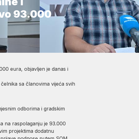
lne i
ovo 93.000
00 eura, objavljen je danas i
 čelnika sa članovima vijeća svih
mjesnim odborima i gradskim
ma na raspolaganju je 93.000
 ovim projektima dodatnu
e, prijave podnose putem SOM