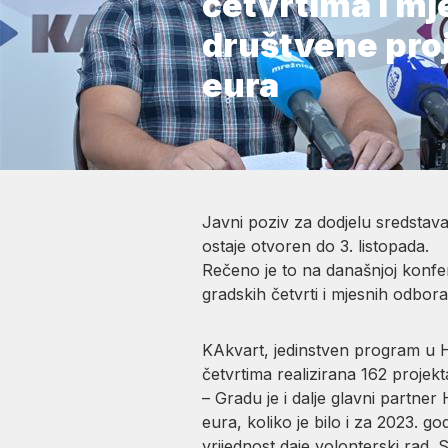
četvrtima i m
društvene pro
eura
Javni poziv za dodjelu sredstava
ostaje otvoren do 3. listopada.
Rečeno je to na današnjoj konfere
gradskih četvrti i mjesnih odbor
KAkvart, jedinstven program u H
četvrtima realizirana 162 projekt
– Gradu je i dalje glavni partne
eura, koliko je bilo i za 2023. g
vrijednost daje volonterski rad