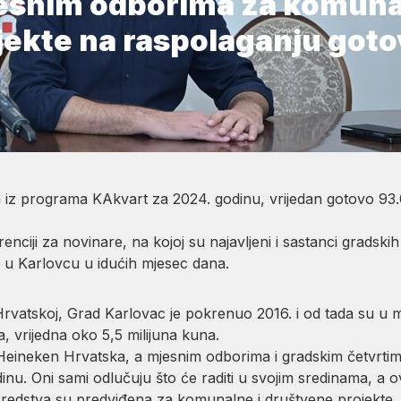
jesnim odborima za komuna
jekte na raspolaganju got
 iz programa KAkvart za 2024. godinu, vrijedan gotovo 93.0
nciji za novinare, na kojoj su najavljeni i sastanci gradskih
a u Karlovcu u idućih mjesec dana.
rvatskoj, Grad Karlovac je pokrenuo 2016. i od tada su u 
a, vrijedna oko 5,5 milijuna kuna.
r Heineken Hrvatska, a mjesnim odborima i gradskim četvrti
odinu. Oni sami odlučuju što će raditi u svojim sredinama, a
. Sredstva su predviđena za komunalne i društvene projekt