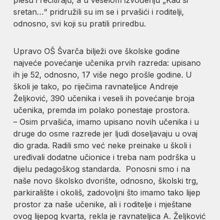
sretan…“ pridružili su im se i prvašići i roditelji,
odnosno, svi koji su pratili priredbu.
Upravo OŠ Švarča bilježi ove školske godine
najveće povećanje učenika prvih razreda: upisano
ih je 52, odnosno, 17 više nego prošle godine. U
školi je tako, po riječima ravnateljice Andreje
Željković, 390 učenika i veseli ih povećanje broja
učenika, premda im polako ponestaje prostora.
– Osim prvašića, imamo upisano novih učenika i u
druge do osme razrede jer ljudi doseljavaju u ovaj
dio grada. Radili smo već neke preinake u školi i
uređivali dodatne učionice i treba nam podrška u
dijelu pedagoškog standarda. Ponosni smo i na
naše novo školsko dvorište, odnosno, školski trg,
parkiralište i okoliš, zadovoljni što imamo tako lijep
prostor za naše učenike, ali i roditelje i mještane
ovog lijepog kvarta, rekla je ravnateljica A. Željković