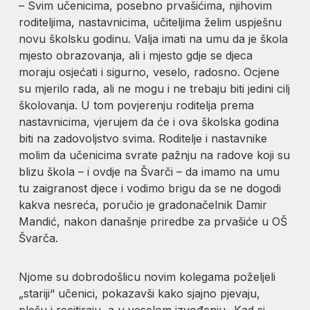
– Svim učenicima, posebno prvašićima, njihovim
roditeljima, nastavnicima, učiteljima želim uspješnu
novu školsku godinu. Valja imati na umu da je škola
mjesto obrazovanja, ali i mjesto gdje se djeca
moraju osjećati i sigurno, veselo, radosno. Ocjene
su mjerilo rada, ali ne mogu i ne trebaju biti jedini cilj
školovanja. U tom povjerenju roditelja prema
nastavnicima, vjerujem da će i ova školska godina
biti na zadovoljstvo svima. Roditelje i nastavnike
molim da učenicima svrate pažnju na radove koji su
blizu škola – i ovdje na Švarči – da imamo na umu
tu zaigranost djece i vodimo brigu da se ne dogodi
kakva nesreća, poručio je gradonačelnik Damir
Mandić, nakon današnje priredbe za prvašiće u OŠ
Švarča.
Njome su dobrodošlicu novim kolegama poželjeli
„stariji“ učenici, pokazavši kako sjajno pjevaju,
plešu i recitiraju, a u veselom izvođenju „Kad si