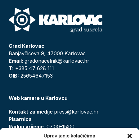
Grad Karlovac
Banjavčićeva 9, 47000 Karlovac
Email:
gradonacelnik@karlovac.hr
T:
+385 47 628 111
OIB:
25654647153
Web kamere u Karlovcu
Kontakt za medije
press@karlovac.hr
Pisarnica
Radno vrijeme
: 07:00-15:00
Email:
pisarnica@karlovac.hr
Upravljanje kolačićima