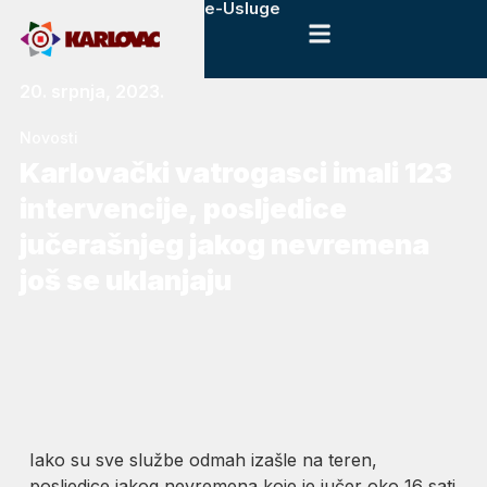
e-Usluge
20. srpnja, 2023.
Novosti
Karlovački vatrogasci imali 123
intervencije, posljedice
jučerašnjeg jakog nevremena
još se uklanjaju
Iako su sve službe odmah izašle na teren,
posljedice jakog nevremena koje je jučer oko 16 sati