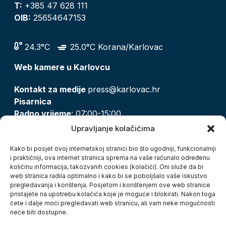
T:
+385 47 628 111
OIB:
25654647153
24.3°C
25.0°C Korana/Karlovac
Web kamere u Karlovcu
Kontakt za medije
press@karlovac.hr
Pisarnica
Radno vrijeme
: 07:00-15:00
Email:
pisarnica@karlovac.hr
Upravljanje kolačićima
T:
047 628 210, 047 628 137
Kako bi posjet ovoj internetskoj stranici bio što ugodniji, funkcionalniji
i praktičniji, ova internet stranica sprema na vaše računalo određenu
količinu informacija, takozvanih cookies (kolačići). Oni služe da bi
Zaštita osobnih podataka
web stranica radila optimalno i kako bi se poboljšalo vaše iskustvo
pregledavanja i korištenja. Posjetom i korištenjem ove web stranice
Pristup informacijama
pristajete na upotrebu kolačića koje je moguće i blokirati. Nakon toga
Kolačići
ćete i dalje moći pregledavati web stranicu, ali vam neke mogućnosti
Izjava o pristupačnosti
neće biti dostupne.