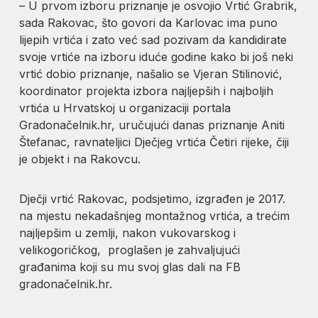
– U prvom izboru priznanje je osvojio Vrtić Grabrik,
sada Rakovac, što govori da Karlovac ima puno
lijepih vrtića i zato već sad pozivam da kandidirate
svoje vrtiće na izboru iduće godine kako bi još neki
vrtić dobio priznanje, našalio se Vjeran Stilinović,
koordinator projekta izbora najljepših i najboljih
vrtića u Hrvatskoj u organizaciji portala
Gradonačelnik.hr, uručujući danas priznanje Aniti
Štefanac, ravnateljici Dječjeg vrtića Četiri rijeke, čiji
je objekt i na Rakovcu.
Dječji vrtić Rakovac, podsjetimo, izgrađen je 2017.
na mjestu nekadašnjeg montažnog vrtića, a trećim
najljepšim u zemlji, nakon vukovarskog i
velikogoričkog, proglašen je zahvaljujući
građanima koji su mu svoj glas dali na FB
gradonačelnik.hr.