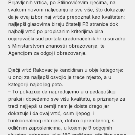
Prijavljenih vrtića, po Stilinovićevim riječima, na
svakom novom natjecanju je sve više, što dokazuje
da je ovaj izbor naj vrtića prepoznat kao kvalitetan:
najljepši glasovima biraju čitatelji FB stranice dok
najbolji vrtić po propisanim kriterijima bira
ocjenjivački sud portala gradonačelnik.hr u suradnji
s Ministarstvom znanosti i obrazovanja, te
Agencijom za odgoj i obrazovanje.
Dječji vrtić Rakovac je kandidiran u obje kategorije:
u onoj za najljepši osvojio je treće mjesto, a u
kategoriji najboljeg peto.
– To pokazuje da napredujemo u u pedagoškoj
praksi i dosežemo sve višu kvalitetu, a priznanje za
treći najljepši u zemlji nam je doista drago jer
dokazuje i da ovaj vrtić, osim lijepog i
funkcionalnog interijera, dobro opremljenog, s
odličnim zaposlenicima, u kojem je 9 odgojnih
skupina, odnosno, oko 160 mališana, nije lijep samo