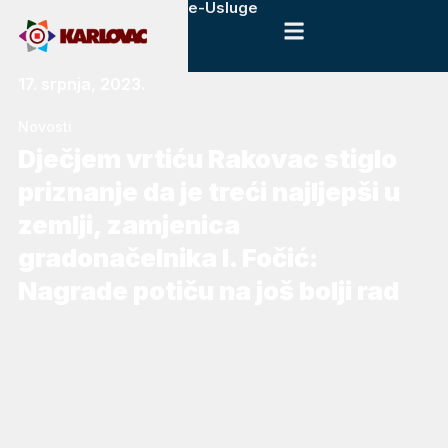
e-Usluge
17. srpnja, 2023.
Novosti
Dječjem vrtiću Rakovac stiglo
priznanje da je treći najljepši u
zemlji, zamjenica
gradonačelnika I. Fočić:
Nagrade potiču na još bolji rad