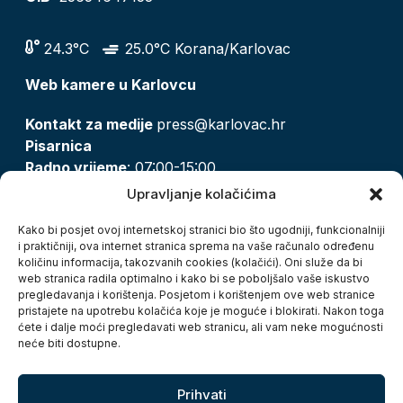
24.3°C
25.0°C Korana/Karlovac
Web kamere u Karlovcu
Kontakt za medije
press@karlovac.hr
Pisarnica
Radno vrijeme
: 07:00-15:00
Email:
pisarnica@karlovac.hr
Upravljanje kolačićima
T:
047 628 210, 047 628 137
Kako bi posjet ovoj internetskoj stranici bio što ugodniji, funkcionalniji
i praktičniji, ova internet stranica sprema na vaše računalo određenu
količinu informacija, takozvanih cookies (kolačići). Oni služe da bi
Zaštita osobnih podataka
web stranica radila optimalno i kako bi se poboljšalo vaše iskustvo
pregledavanja i korištenja. Posjetom i korištenjem ove web stranice
Pristup informacijama
pristajete na upotrebu kolačića koje je moguće i blokirati. Nakon toga
Kolačići
ćete i dalje moći pregledavati web stranicu, ali vam neke mogućnosti
Izjava o pristupačnosti
neće biti dostupne.
Turistička zajednica grada Karlovca
Prihvati