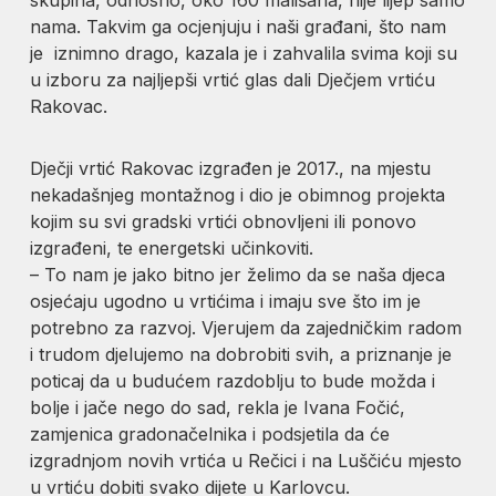
nama. Takvim ga ocjenjuju i naši građani, što nam
je iznimno drago, kazala je i zahvalila svima koji su
u izboru za najljepši vrtić glas dali Dječjem vrtiću
Rakovac.
Dječji vrtić Rakovac izgrađen je 2017., na mjestu
nekadašnjeg montažnog i dio je obimnog projekta
kojim su svi gradski vrtići obnovljeni ili ponovo
izgrađeni, te energetski učinkoviti.
– To nam je jako bitno jer želimo da se naša djeca
osjećaju ugodno u vrtićima i imaju sve što im je
potrebno za razvoj. Vjerujem da zajedničkim radom
i trudom djelujemo na dobrobiti svih, a priznanje je
poticaj da u budućem razdoblju to bude možda i
bolje i jače nego do sad, rekla je Ivana Fočić,
zamjenica gradonačelnika i podsjetila da će
izgradnjom novih vrtića u Rečici i na Luščiću mjesto
u vrtiću dobiti svako dijete u Karlovcu.