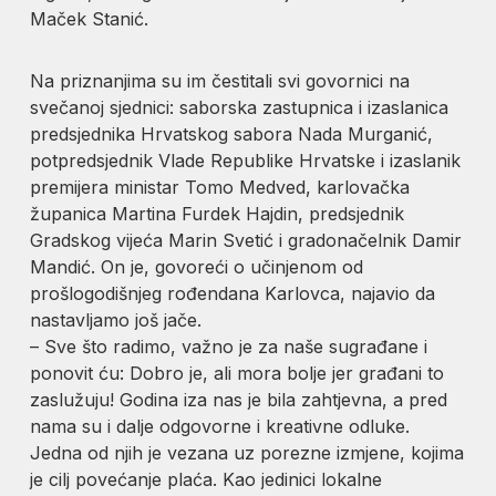
Maček Stanić.
Na priznanjima su im čestitali svi govornici na
svečanoj sjednici: saborska zastupnica i izaslanica
predsjednika Hrvatskog sabora Nada Murganić,
potpredsjednik Vlade Republike Hrvatske i izaslanik
premijera ministar Tomo Medved, karlovačka
županica Martina Furdek Hajdin, predsjednik
Gradskog vijeća Marin Svetić i gradonačelnik Damir
Mandić. On je, govoreći o učinjenom od
prošlogodišnjeg rođendana Karlovca, najavio da
nastavljamo još jače.
– Sve što radimo, važno je za naše sugrađane i
ponovit ću: Dobro je, ali mora bolje jer građani to
zaslužuju! Godina iza nas je bila zahtjevna, a pred
nama su i dalje odgovorne i kreativne odluke.
Jedna od njih je vezana uz porezne izmjene, kojima
je cilj povećanje plaća. Kao jedinici lokalne