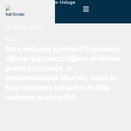
e-Usluge
13. srpnja, 2023.
Novosti
Na svečanoj sjednici Gradskog
vijeća najzaslužnijima uručena
javna priznanja, a
gradonačelnik Mandić najavio:
Nastavljamo još jače! Prilike
nećemo propustiti!