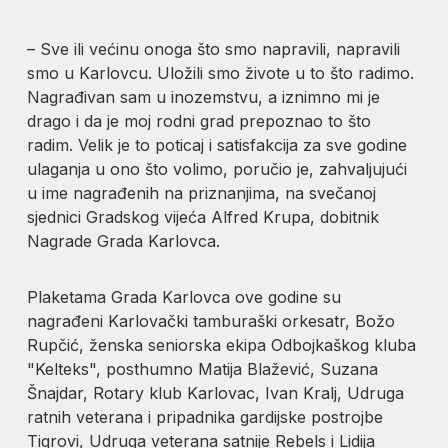
– Sve ili većinu onoga što smo napravili, napravili
smo u Karlovcu. Uložili smo živote u to što radimo.
Nagrađivan sam u inozemstvu, a iznimno mi je
drago i da je moj rodni grad prepoznao to što
radim. Velik je to poticaj i satisfakcija za sve godine
ulaganja u ono što volimo, poručio je, zahvaljujući
u ime nagrađenih na priznanjima, na svečanoj
sjednici Gradskog vijeća Alfred Krupa, dobitnik
Nagrade Grada Karlovca.
Plaketama Grada Karlovca ove godine su
nagrađeni Karlovački tamburaški orkesatr, Božo
Rupčić, ženska seniorska ekipa Odbojkaškog kluba
"Kelteks", posthumno Matija Blažević, Suzana
Šnajdar, Rotary klub Karlovac, Ivan Kralj, Udruga
ratnih veterana i pripadnika gardijske postrojbe
Tigrovi, Udruga veterana satnije Rebels i Lidija