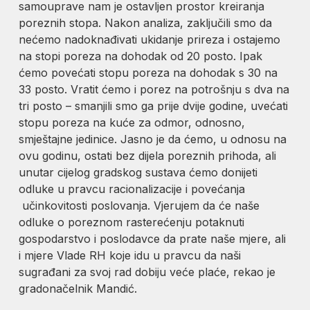
samouprave nam je ostavljen prostor kreiranja
poreznih stopa. Nakon analiza, zaključili smo da
nećemo nadoknađivati ukidanje prireza i ostajemo
na stopi poreza na dohodak od 20 posto. Ipak
ćemo povećati stopu poreza na dohodak s 30 na
33 posto. Vratit ćemo i porez na potrošnju s dva na
tri posto – smanjili smo ga prije dvije godine, uvećati
stopu poreza na kuće za odmor, odnosno,
smještajne jedinice. Jasno je da ćemo, u odnosu na
ovu godinu, ostati bez dijela poreznih prihoda, ali
unutar cijelog gradskog sustava ćemo donijeti
odluke u pravcu racionalizacije i povećanja
učinkovitosti poslovanja. Vjerujem da će naše
odluke o poreznom rasterećenju potaknuti
gospodarstvo i poslodavce da prate naše mjere, ali
i mjere Vlade RH koje idu u pravcu da naši
sugrađani za svoj rad dobiju veće plaće, rekao je
gradonačelnik Mandić.