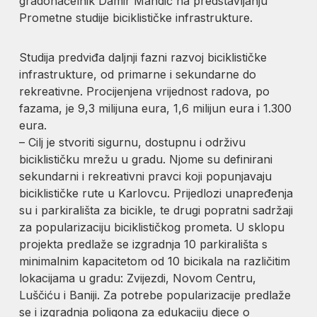
gradonačelnik Damir Mandić na predstavljanju
Prometne studije biciklističke infrastrukture.
Studija predviđa daljnji fazni razvoj biciklističke
infrastrukture, od primarne i sekundarne do
rekreativne. Procijenjena vrijednost radova, po
fazama, je 9,3 milijuna eura, 1,6 milijun eura i 1.300
eura.
– Cilj je stvoriti sigurnu, dostupnu i održivu
biciklističku mrežu u gradu. Njome su definirani
sekundarni i rekreativni pravci koji popunjavaju
biciklističke rute u Karlovcu. Prijedlozi unapređenja
su i parkirališta za bicikle, te drugi popratni sadržaji
za popularizaciju biciklističkog prometa. U sklopu
projekta predlaže se izgradnja 10 parkirališta s
minimalnim kapacitetom od 10 bicikala na različitim
lokacijama u gradu: Zvijezdi, Novom Centru,
Luščiću i Baniji. Za potrebe popularizacije predlaže
se i izgradnja poligona za edukaciju djece o