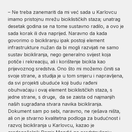
– Ne treba zanemariti da mi već sada u Karlovcu
imamo pristojnu mrežu biciklističkih staza; unatrag
desetak godina se na tome sustavno radilo, a ovo je
sada korak ili dva naprijed. Naravno da kada
govorimo o bicikliranju ipak postoji element
infrastrukture nužan da bi mogli razvijati ne samo
sustav bicikliranja, nego generalno svijest koja
potiče i rekreaciju, ali i korištenje bicikla kao
prijevoznog sredstva. Ono što mi možemo činiti sa
svoje strane, a studija je u tom smjeru i napravljena,
da svi projekti ubuduće koji budu rađeni
obuhvaćaju i ovaj element biciklističkih staza, s
jedne strane, s druge, da se zaista od najmanjih
naših sugrađana stvara navika bicikliranja.
Dokument sam po sebi, naravno, ne rješava ništa,
ali on je stvarno kvalitetna podloga za budućnost i
razvoj bicikliranja u Karlovcu, kazao je