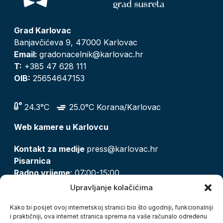
Grad Karlovac
Banjavčićeva 9, 47000 Karlovac
Email:
gradonacelnik@karlovac.hr
T:
+385 47 628 111
OIB:
25654647153
24.3°C
25.0°C Korana/Karlovac
Web kamere u Karlovcu
Kontakt za medije
press@karlovac.hr
Pisarnica
Radno vrijeme
: 07:00-15:00
Email:
pisarnica@karlovac.hr
Upravljanje kolačićima
T:
047 628 210, 047 628 137
Kako bi posjet ovoj internetskoj stranici bio što ugodniji, funkcionalniji
i praktičniji, ova internet stranica sprema na vaše računalo određenu