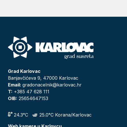
Grad Karlovac
Banjavčićeva 9, 47000 Karlovac
Email:
gradonacelnik@karlovac.hr
T:
+385 47 628 111
OIB:
25654647153
24.3°C
25.0°C Korana/Karlovac
Web kamere u Karlovcu