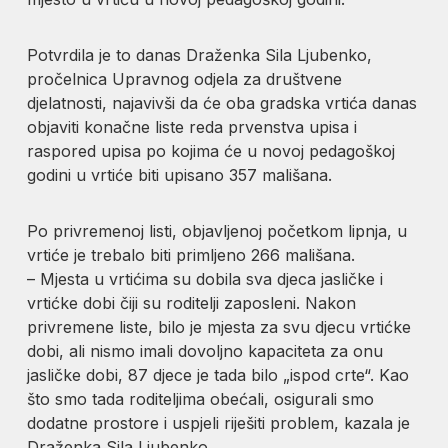
Potvrdila je to danas Draženka Sila Ljubenko,
pročelnica Upravnog odjela za društvene
djelatnosti, najavivši da će oba gradska vrtića danas
objaviti konačne liste reda prvenstva upisa i
raspored upisa po kojima će u novoj pedagoškoj
godini u vrtiće biti upisano 357 mališana.
Po privremenoj listi, objavljenoj početkom lipnja, u
vrtiće je trebalo biti primljeno 266 mališana.
– Mjesta u vrtićima su dobila sva djeca jasličke i
vrtićke dobi čiji su roditelji zaposleni. Nakon
privremene liste, bilo je mjesta za svu djecu vrtićke
dobi, ali nismo imali dovoljno kapaciteta za onu
jasličke dobi, 87 djece je tada bilo „ispod crte“. Kao
što smo tada roditeljima obećali, osigurali smo
dodatne prostore i uspjeli riješiti problem, kazala je
Draženka Sila Ljubenko.