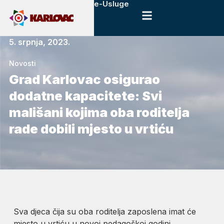
e-Usluge
5. srpnja, 2023.
Novosti
Grad Karlovac osigurao
dodatne kapacitete: Svi
mališani kojima oba roditelja
rade dobili mjesto u vrtiću
Sva djeca čija su oba roditelja zaposlena imat će
mjesto u vrtiću u novoj pedagoškoj godini.