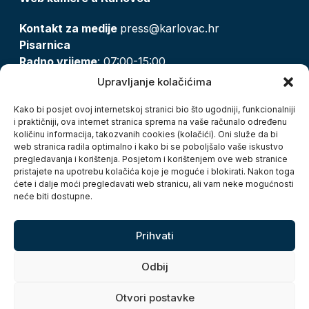
Kontakt za medije
press@karlovac.hr
Pisarnica
Radno vrijeme
: 07:00-15:00
Email:
pisarnica@karlovac.hr
Upravljanje kolačićima
T:
047 628 210, 047 628 137
Kako bi posjet ovoj internetskoj stranici bio što ugodniji, funkcionalniji
i praktičniji, ova internet stranica sprema na vaše računalo određenu
količinu informacija, takozvanih cookies (kolačići). Oni služe da bi
Zaštita osobnih podataka
web stranica radila optimalno i kako bi se poboljšalo vaše iskustvo
pregledavanja i korištenja. Posjetom i korištenjem ove web stranice
Pristup informacijama
pristajete na upotrebu kolačića koje je moguće i blokirati. Nakon toga
Kolačići
ćete i dalje moći pregledavati web stranicu, ali vam neke mogućnosti
Izjava o pristupačnosti
neće biti dostupne.
Turistička zajednica grada Karlovca
Prihvati
Odbij
Otvori postavke