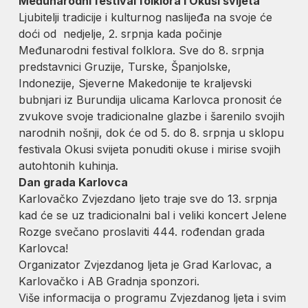
Međunarodni festival folklora i Okusi svijeta
Ljubitelji tradicije i kulturnog naslijeđa na svoje će
doći od nedjelje, 2. srpnja kada počinje
Međunarodni festival folklora. Sve do 8. srpnja
predstavnici Gruzije, Turske, Španjolske,
Indonezije, Sjeverne Makedonije te kraljevski
bubnjari iz Burundija ulicama Karlovca pronosit će
zvukove svoje tradicionalne glazbe i šarenilo svojih
narodnih nošnji, dok će od 5. do 8. srpnja u sklopu
festivala Okusi svijeta ponuditi okuse i mirise svojih
autohtonih kuhinja.
Dan grada Karlovca
Karlovačko Zvjezdano ljeto traje sve do 13. srpnja
kad će se uz tradicionalni bal i veliki koncert Jelene
Rozge svečano proslaviti 444. rođendan grada
Karlovca!
Organizator Zvjezdanog ljeta je Grad Karlovac, a
Karlovačko i AB Gradnja sponzori.
Više informacija o programu Zvjezdanog ljeta i svim