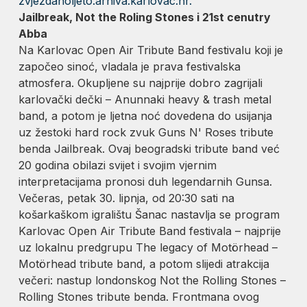
zvjezdanoljeto.arhiva.karlovac.hr.
Jailbreak, Not the Roling Stones i 21st cenutry
Abba
Na Karlovac Open Air Tribute Band festivalu koji je
započeo sinoć, vladala je prava festivalska
atmosfera. Okupljene su najprije dobro zagrijali
karlovački dečki – Anunnaki heavy & trash metal
band, a potom je ljetna noć dovedena do usijanja
uz žestoki hard rock zvuk Guns N' Roses tribute
benda Jailbreak. Ovaj beogradski tribute band već
20 godina obilazi svijet i svojim vjernim
interpretacijama pronosi duh legendarnih Gunsa.
Večeras, petak 30. lipnja, od 20:30 sati na
košarkaškom igralištu Šanac nastavlja se program
Karlovac Open Air Tribute Band festivala – najprije
uz lokalnu predgrupu The legacy of Motörhead –
Motörhead tribute band, a potom slijedi atrakcija
večeri: nastup londonskog Not the Rolling Stones –
Rolling Stones tribute benda. Frontmana ovog