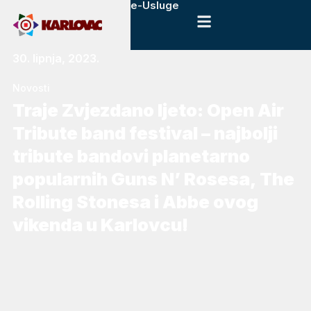
e-Usluge
30. lipnja, 2023.
Novosti
Traje Zvjezdano ljeto: Open Air
Tribute band festival – najbolji
tribute bandovi planetarno
popularnih Guns N’ Rosesa, The
Rolling Stonesa i Abbe ovog
vikenda u Karlovcu!