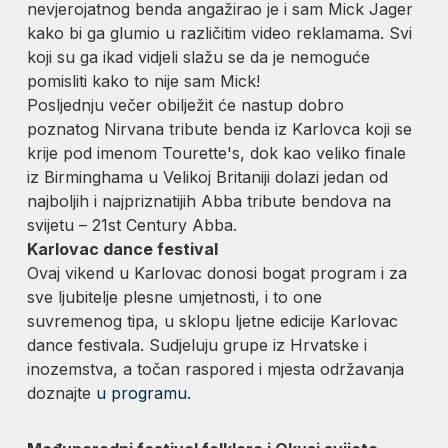
nevjerojatnog benda angažirao je i sam Mick Jager
kako bi ga glumio u različitim video reklamama. Svi
koji su ga ikad vidjeli slažu se da je nemoguće
pomisliti kako to nije sam Mick!
Posljednju večer obilježit će nastup dobro
poznatog Nirvana tribute benda iz Karlovca koji se
krije pod imenom Tourette's, dok kao veliko finale
iz Birminghama u Velikoj Britaniji dolazi jedan od
najboljih i najpriznatijih Abba tribute bendova na
svijetu – 21st Century Abba.
Karlovac dance festival
Ovaj vikend u Karlovac donosi bogat program i za
sve ljubitelje plesne umjetnosti, i to one
suvremenog tipa, u sklopu ljetne edicije Karlovac
dance festivala. Sudjeluju grupe iz Hrvatske i
inozemstva, a točan raspored i mjesta održavanja
doznajte
u programu.