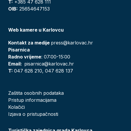
T:
+385 47 628 111
OIB:
25654647153
Web kamere u Karlovcu
Kontakt za medije
press@karlovac.hr
Pisarnica
Radno vrijeme
: 07:00-15:00
Email:
pisarnica@karlovac.hr
T:
047 628 210, 047 628 137
Zaštita osobnih podataka
Pristup informacijama
Kolačići
Izjava o pristupačnosti
Turistička zajednica grada Karlovca