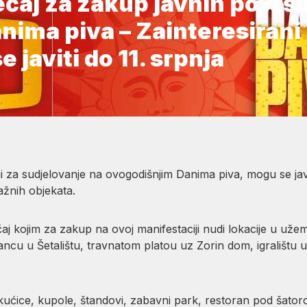
ečaj za zakup javnih površ
ima piva – Zainteresirani u
 javiti do 11. srpnja
rani za sudjelovanje na ovogodišnjim Danima piva, mogu se jav
ažnih objekata.
ečaj kojim za zakup na ovoj manifestaciji nudi lokacije u už
ncu u Šetalištu, travnatom platou uz Zorin dom, igralištu 
ućice, kupole, štandovi, zabavni park, restoran pod šato