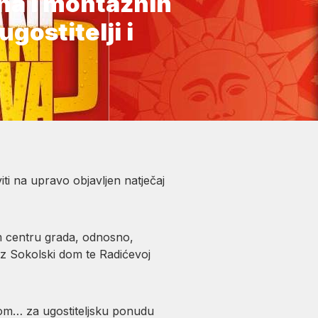
ina i montažnih
gostitelji i
iti na upravo objavljen natječaj
em centru grada, odnosno,
uz Sokolski dom te Radićevoj
rom… za ugostiteljsku ponudu