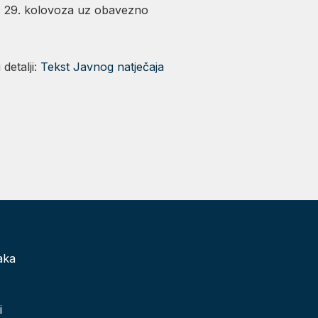
 do 29. kolovoza uz obavezno
detalji:
Tekst Javnog natječaja
aka
i