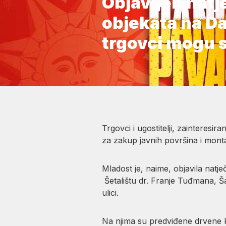
Objavljen natj
objekata na Dan
trgovci mogu se
Trgovci i ugostitelji, zainteresi
za zakup javnih površina i mont
Mladost je, naime, objavila natj
Šetalištu dr. Franje Tuđmana, Ša
ulici.
Na njima su predviđene drvene k