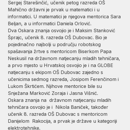
Sergej Starešinčić, učenik petog razreda OŠ
Mahično državni je prvak u matematici i u
informatici. U matematici je njegova mentorica Sara
Beljan, a u informatici Daniela Orlović.
Dva Oskara znanja osvojio je i Maksim Stanković
Šprajc, učenik 8. razreda OŠ Dubovac. Bio je
pojedinačno najbolji u području robotskog
spašavanja žrtve s mentoricom Biserkom Papa
Neskusil na državnom natjecanju mladih tehničara,
a prvo mjesto u Hrvatskoj osvojio je i na GLOBE
natjecanju s ekipom OŠ Dubovac zajedno s
učenicima sedmog razreda, Josipom Ferenčinom i
Lukom Škrtićem. Njihove mentorice bile su
Snježana Marković Zoraja i Jasna Višnić.
Oskara znanja na državnom natjecanju mladih
tehničara osvojio je i Nikola Baniček, također
učenik 8. razreda OŠ Dubovac s mentoricom
Danijelom Rakocija, a prvak je države u kategoriji
elektrotehnike.