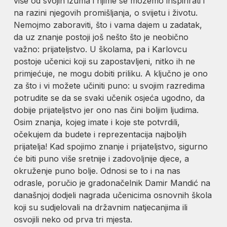
više od svojih izuma i njime se možemo inspirirati i
na razini njegovih promišljanja, o svijetu i životu.
Nemojmo zaboraviti, što i vama dajem u zadatak,
da uz znanje postoji još nešto što je neobično
važno: prijateljstvo. U školama, pa i Karlovcu
postoje učenici koji su zapostavljeni, nitko ih ne
primjećuje, ne mogu dobiti priliku. A ključno je ono
za što i vi možete učiniti puno: u svojim razredima
potrudite se da se svaki učenik osjeća ugodno, da
dobije prijateljstvo jer ono nas čini boljim ljudima.
Osim znanja, kojeg imate i koje ste potvrdili,
očekujem da budete i reprezentacija najboljih
prijatelja! Kad spojimo znanje i prijateljstvo, sigurno
će biti puno više sretnije i zadovoljnije djece, a
okruženje puno bolje. Odnosi se to i na nas
odrasle, poručio je gradonačelnik Damir Mandić na
današnjoj dodjeli nagrada učenicima osnovnih škola
koji su sudjelovali na državnim natjecanjima ili
osvojili neko od prva tri mjesta.