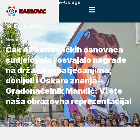
e-Usluge
19. lipnja, 2023.
Novosti
Čak 47 karlovačkih osnovaca
sudjelovalo i osvajalo nagrade
na državnim natjecanjima,
donijeli i Oskare znanja –
Gradonačelnik Mandić: Vi ste
naša obrazovna reprezentacija!