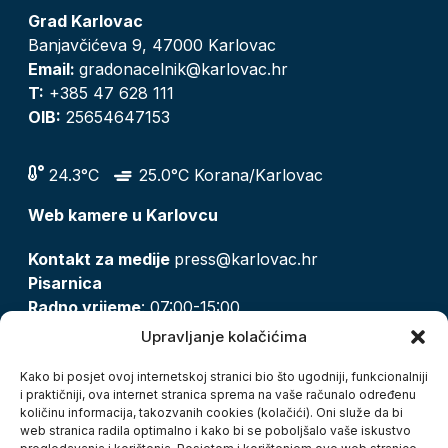
Grad Karlovac
Banjavčićeva 9, 47000 Karlovac
Email:
gradonacelnik@karlovac.hr
T:
+385 47 628 111
OIB:
25654647153
24.3°C
25.0°C Korana/Karlovac
Web kamere u Karlovcu
Kontakt za medije
press@karlovac.hr
Pisarnica
Radno vrijeme
: 07:00-15:00
Email:
pisarnica@karlovac.hr
Upravljanje kolačićima
T:
047 628 210, 047 628 137
Kako bi posjet ovoj internetskoj stranici bio što ugodniji, funkcionalniji
i praktičniji, ova internet stranica sprema na vaše računalo određenu
količinu informacija, takozvanih cookies (kolačići). Oni služe da bi
Zaštita osobnih podataka
web stranica radila optimalno i kako bi se poboljšalo vaše iskustvo