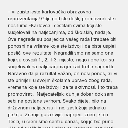
– Vi zaista jeste karlovačka obrazovna
reprezentacija! Gdje god ste došli, promovirali ste i
nosili ime -Karlovca i čestitam svima koji ste
sudjelovali na natjecanjima, od školskih, nadalje.
Ove nagrade su posljedica vašeg rada i trebate biti
ponosni na vrijeme koje ste izdvojili da biste uspjeli
postići ove rezultate. Nagradili smo ne samo one
koji su osvojili 1., 2. ili 3. mjesto, nego i one koji su
sudjelovali na natjecanjima jer rad treba nagraditi.
Naravno da je rezultat važan, on nosi ponos, ali vi
ste primjeri u svojim školama upravo zbog rada,
vremena koje ste izdvojili za te aktivnosti. I to treba
promovirati. Natjecateljski duh je dobar dok sam
sebi ne postane svrhom. Svako dijete, bilo na
državnom natjecanju ili ne, zaslužuje jednaku
pažnju. Znanje gura svijet naprijed, znao je to i
Tesla, u čijem smo centru danas, koji je bio puno