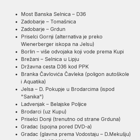
Most Banska Selnica – D36
Zadobarje – Tomašnica
Zadobarje – Grdun
Priselci Gornji (alternativa je preko
Wienerberger iskopa na Jelsu)
Borlin – više odvojaka koji vode prema Kupi
Brežani – Selnica u Lipju
Državna cesta D36 kod PPK
Branka Čavlovića Čavleka (poligon autoškole
i Aquatika)
Jelsa – D. Pokupje u Brodarcima (ispod
"Sanika")
Ladvenjak – Belajske Poljice
Brodarci (uz Kupu)
Priselci Donji (trenutno od strane Grduna)
Gradac (spojna pored DVD-a)
Gradac (glavna prema Vodostaju – D.Mekušju)