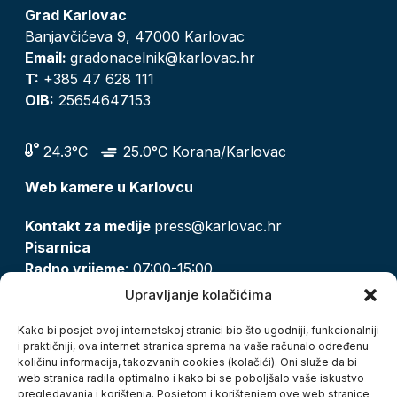
Grad Karlovac
Banjavčićeva 9, 47000 Karlovac
Email:
gradonacelnik@karlovac.hr
T:
+385 47 628 111
OIB:
25654647153
24.3°C
25.0°C Korana/Karlovac
Web kamere u Karlovcu
Kontakt za medije
press@karlovac.hr
Pisarnica
Radno vrijeme
: 07:00-15:00
Email:
pisarnica@karlovac.hr
Upravljanje kolačićima
T:
047 628 210, 047 628 137
Kako bi posjet ovoj internetskoj stranici bio što ugodniji, funkcionalniji
i praktičniji, ova internet stranica sprema na vaše računalo određenu
količinu informacija, takozvanih cookies (kolačići). Oni služe da bi
Zaštita osobnih podataka
web stranica radila optimalno i kako bi se poboljšalo vaše iskustvo
pregledavanja i korištenja. Posjetom i korištenjem ove web stranice