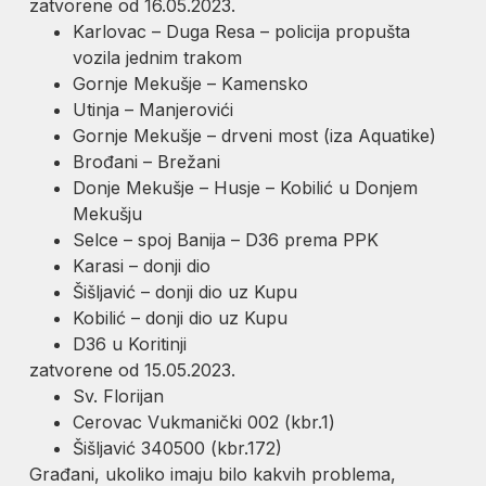
zatvorene od 16.05.2023.
Karlovac – Duga Resa – policija propušta
vozila jednim trakom
Gornje Mekušje – Kamensko
Utinja – Manjerovići
Gornje Mekušje – drveni most (iza Aquatike)
Brođani – Brežani
Donje Mekušje – Husje – Kobilić u Donjem
Mekušju
Selce – spoj Banija – D36 prema PPK
Karasi – donji dio
Šišljavić – donji dio uz Kupu
Kobilić – donji dio uz Kupu
D36 u Koritinji
zatvorene od 15.05.2023.
Sv. Florijan
Cerovac Vukmanički 002 (kbr.1)
Šišljavić 340500 (kbr.172)
Građani, ukoliko imaju bilo kakvih problema,