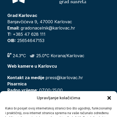
Grad Karlovac
Banjavčićeva 9, 47000 Karlovac
Email:
gradonacelnik@karlovac.hr
T:
+385 47 628 111
OIB:
25654647153
24.3°C
25.0°C Korana/Karlovac
Web kamere u Karlovcu
Kontakt za medije
press@karlovac.hr
Pisarnica
Radno vrijeme
: 07:00-15:00
Email:
pisarnica@karlovac.hr
Upravljanje kolačićima
T:
047 628 210, 047 628 137
Kako bi posjet ovoj internetskoj stranici bio što ugodniji, funkcionalniji
i praktičniji, ova internet stranica sprema na vaše računalo određenu