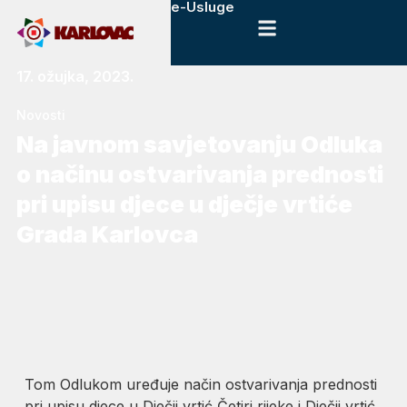
e-Usluge
17. ožujka, 2023.
Novosti
Na javnom savjetovanju Odluka
o načinu ostvarivanja prednosti
pri upisu djece u dječje vrtiće
Grada Karlovca
Tom Odlukom uređuje način ostvarivanja prednosti
pri upisu djece u Dječji vrtić Četiri rijeke i Dječji vrtić