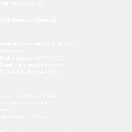
OIB:
25654647153
Web kamere u Karlovcu
Kontakt za medije
press@karlovac.hr
Pisarnica
Radno vrijeme
: 07:00-15:00
Email:
pisarnica@karlovac.hr
T:
047 628 210, 047 628 137
Zaštita osobnih podataka
Pristup informacijama
Kolačići
Izjava o pristupačnosti