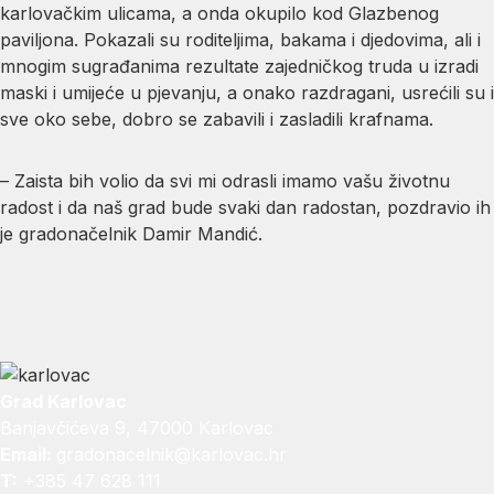
karlovačkim ulicama, a onda okupilo kod Glazbenog
paviljona. Pokazali su roditeljima, bakama i djedovima, ali i
mnogim sugrađanima rezultate zajedničkog truda u izradi
maski i umijeće u pjevanju, a onako razdragani, usrećili su i
sve oko sebe, dobro se zabavili i zasladili krafnama.
– Zaista bih volio da svi mi odrasli imamo vašu životnu
radost i da naš grad bude svaki dan radostan, pozdravio ih
je gradonačelnik Damir Mandić.
Grad Karlovac
Banjavčićeva 9, 47000 Karlovac
Email:
gradonacelnik@karlovac.hr
T:
+385 47 628 111