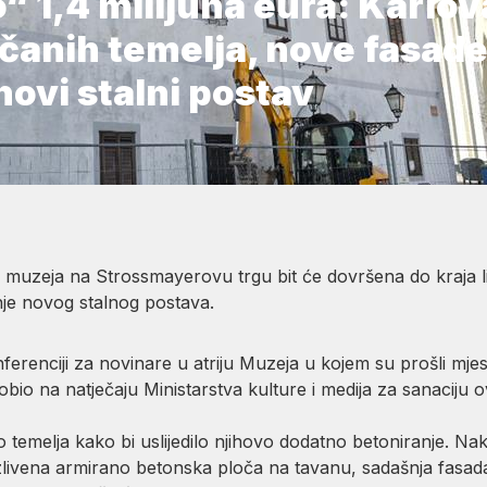
 1,4 milijuna eura: Karlov
jačanih temelja, nove fasade
novi stalni postav
uzeja na Strossmayerovu trgu bit će dovršena do kraja lip
nje novog stalnog postava.
ferenciji za novinare u atriju Muzeja u kojem su prošli mjes
obio na natječaju Ministarstva kulture i medija za sanaciju
 temelja kako bi uslijedilo njihovo dodatno betoniranje. Nak
 izlivena armirano betonska ploča na tavanu, sadašnja fasad