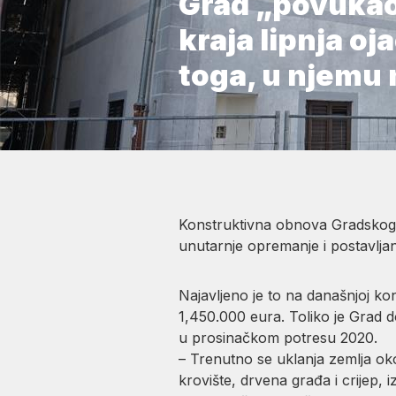
Grad „povukao“
kraja lipnja o
toga, u njemu 
Konstruktivna obnova Gradskog m
unutarnje opremanje i postavlja
Najavljeno je to na današnjoj kon
1,450.000 eura. Toliko je Grad d
u prosinačkom potresu 2020.
– Trenutno se uklanja zemlja oko
krovište, drvena građa i crijep,