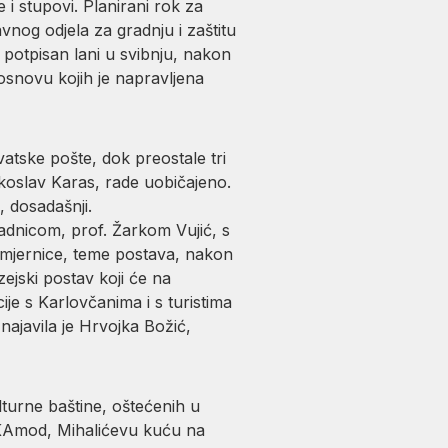
 i stupovi. Planirani rok za
vnog odjela za gradnju i zaštitu
U potpisan lani u svibnju, nakon
snovu kojih je napravljena
atske pošte, dok preostale tri
koslav Karas, rade uobičajeno.
, dosadašnji.
adnicom, prof. Žarkom Vujić, s
smjernice, teme postava, nakon
ejski postav koji će na
cije s Karlovčanima i s turistima
najavila je Hrvojka Božić,
turne baštine, oštećenih u
z KAmod, Mihalićevu kuću na