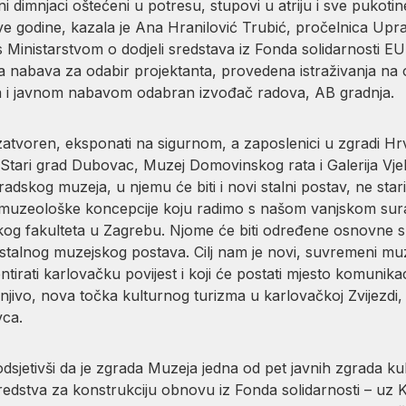
dimnjaci oštećeni u potresu, stupovi u atriju i sve pukotine
ove godine, kazala je Ana Hranilović Trubić, pročelnica Upra
 s Ministarstvom o dodjeli sredstava iz Fonda solidarnosti E
nabava za odabir projektanta, provedena istraživanja na o
a i javnom nabavom odabran izvođač radova, AB gradnja.
zatvoren, eksponati na sigurnom, a zaposlenici u zgradi Hrv
 Stari grad Dubovac, Muzej Domovinskog rata i Galerija Vje
skog muzeja, u njemu će biti i novi stalni postav, ne stari
ne muzeološke koncepcije koju radimo s našom vanjskom sur
kog fakulteta u Zagrebu. Njome će biti određene osnovne 
stalnog muzejskog postava. Cilj nam je novi, suvremeni muz
ntirati karlovačku povijest i koji će postati mjesto komunika
njivo, nova točka kulturnog turizma u karlovačkoj Zvijezdi, 
vca.
sjetivši da je zgrada Muzeja jedna od pet javnih zgrada kul
sredstva za konstrukciju obnovu iz Fonda solidarnosti – u