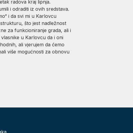
ak radova kraj lipnja.
li i odraditi iz ovih sredstava.
mo“ i da svi mi u Karlovcu
trukturu, što jest nadležnost
e za funkcioniranje grada, ali i
 vlasnike u Karlovcu da i oni
thodnih, ali vjerujem da ćemo
imali više mogućnosti za obnovu
aka