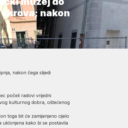
ački muzej do
 i krova; nakon
nja, nakon čega slijedi
ec počeli radovi vrijedni
 ovog kulturnog dobra, oštećenog
on toga bit će zamijenjeno cijelo
a uklonjena kako bi se postavila