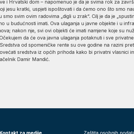
e i Hrvatski dom – napomenuo je da je svima rok za završet
i jesu kratki, uspjeti ispoštovati i da ćemo ono što smo naumi
u smo svim ovim radovima „digli u zrak“. Cilj je da je „spusti
u budućnosti imati. Ova ulaganja u javne objekte i u infras
va; nakon nje, svi ovi objekti će imati namjene koje su nužn
. Očekujem da će ova javna ulaganja potaknuti i sve privatne
. Sredstva od spomeničke rente su ove godine na razini pre
ećati sredstva iz općih prihoda kako bi privatni vlasnici 
načelnik Damir Mandić.
Kontakt za medije
Zaštita osobnih podat