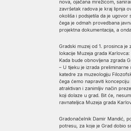
nova, ojačana mrežicom, sanirani 
završetak radova je kraj lipnja 
okoliša i podsjetila da je ugovor
čega je odmah provedbana javna 
projektna dokumentacija, a ond
Gradski muzej od 1. prosinca je 
lokacije Muzeja grada Karlovca:
Kada bude obnovljena zgrada Grad
– U tijeku je izrada preliminar
katedre za muzeologiju Filozofs
čega ćemo napraviti koncepciju 
atraktivan i zanimljiv način preze
koji dolaze u grad. Bit će, nesum
ravnateljica Muzeja grada Karlo
Gradonačelnik Damir Mandić, pod
potresu, za koje je Grad dobio 