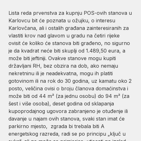
Lista reda prvenstva za kupnju POS-ovih stanova u
Karlovcu bit će poznata u ožujku, o interesu
Karlovčana, ali i ostalih građana zainteresiranih za
vlastiti krov nad glavom u gradu na četiri rijeke
ovisit će koliko će stanova biti građeno, no sigurno
je da kvadrat neće biti skuplji od 1.489,50 eura, a
može biti jeftiniji. Ovakve stanove mogu kupiti
državljani RH, bez obzira na dob, ako nemaju
nekretninu ili je neadekvatna, mogu ih platiti
gotovinom ili na rok do 30 godina, uz kamatu oko 2
posto, veličina ovisi o broju članova domaćinstva i
može biti od 44 m² (za jednu osobu) do 94 m² (za
šest i više osoba), deset godina od sklapanja
kupoprodajnog ugovora zabranjeno je otuđenje ili
davanje u najam ovih stanova, svaki stan imat će
parkirno mjesto, zgrada bi trebala biti A
energetskog razreda, radi se po principu „ključ u