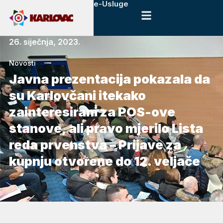
e-Usluge
26. siječnja, 2023.
Novosti
Javna prezentacija pokazala da
su Karlovčani itekako
zainteresirani za POS-ove
stanove, ali pravo mjerilo Lista
reda prvenstva – Prijave za
kupnju otvorene do 12. veljače