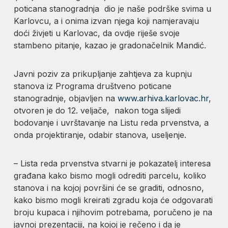
poticana stanogradnja dio je naše podrške svima u
Karlovcu, a i onima izvan njega koji namjeravaju
doći živjeti u Karlovac, da ovdje riješe svoje
stambeno pitanje, kazao je gradonačelnik Mandić.
Javni poziv za prikupljanje zahtjeva za kupnju
stanova iz Programa društveno poticane
stanogradnje, objavljen na
www.arhiva.karlovac.hr
,
otvoren je do 12. veljače, nakon toga slijedi
bodovanje i uvrštavanje na Listu reda prvenstva, a
onda projektiranje, odabir stanova, useljenje.
– Lista reda prvenstva stvarni je pokazatelj interesa
građana kako bismo mogli odrediti parcelu, koliko
stanova i na kojoj površini će se graditi, odnosno,
kako bismo mogli kreirati zgradu koja će odgovarati
broju kupaca i njihovim potrebama, poručeno je na
javnoj prezentaciji, na kojoj je rečeno i da je