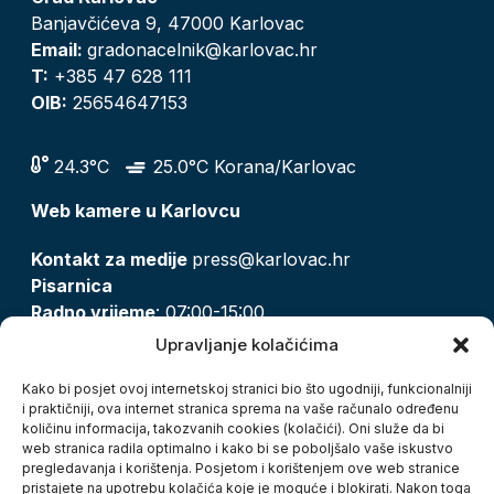
Banjavčićeva 9, 47000 Karlovac
Email:
gradonacelnik@karlovac.hr
T:
+385 47 628 111
OIB:
25654647153
24.3°C
25.0°C Korana/Karlovac
Web kamere u Karlovcu
Kontakt za medije
press@karlovac.hr
Pisarnica
Radno vrijeme
: 07:00-15:00
Email:
pisarnica@karlovac.hr
Upravljanje kolačićima
T:
047 628 210, 047 628 137
Kako bi posjet ovoj internetskoj stranici bio što ugodniji, funkcionalniji
i praktičniji, ova internet stranica sprema na vaše računalo određenu
količinu informacija, takozvanih cookies (kolačići). Oni služe da bi
Zaštita osobnih podataka
web stranica radila optimalno i kako bi se poboljšalo vaše iskustvo
pregledavanja i korištenja. Posjetom i korištenjem ove web stranice
Pristup informacijama
pristajete na upotrebu kolačića koje je moguće i blokirati. Nakon toga