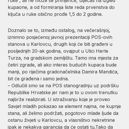
ruke“, ali ne može se primjerice, utjecati na izgled
kupaone, a od formiranja liste reda prvenstva do
ključa u ruke obično prođe 1,5 do 2 godine.
Doznalo se to, između ostalog, na večerašnjoj,
iznimno posjećenoj javnoj prezentaciji POS-ovih
stanova u Karlovcu, drugih koji će biti građeni u
posljednjih 20-ak godina, ovajput u Ulici Herte
Turza, na gradskom zemljištu. Tamo ima mjesta za
četiri zgrade, ali ako interes budućih kupaca bude
manji, po riječima gradonačelnika Damira Mandića,
bit će građena i samo jedna.
– Odlučili smo se na POS stanogradnju uz podršku
Republike Hrvatske jer nam je to u ovom trenutku
najbrže realizirati. U istraživanju koje je proveo
Savjet mladih pokazao se element najma, ne kupnje
stana, ali želimo podržati, pogotovo mlade ljude da
ostanu živjeti u Karlovcu, a vlasništvo nekretnine
ipak je nekakva garancija da će ostati tu.Tako da