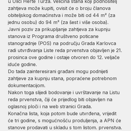
u Ulici Herte Turza. Veličina stana koji podnositelj
zahtjeva može kupiti, ovisit će o broju članova
obiteljskog domaćinstva i može biti od 44 m² (za
jednu osobu) do 94 m² (za šest i više osoba).
Javni poziv za prikupljanje zahtjeva za kupnju
stanova iz Programa društveno poticane
stanogradnje (POS) na području Grada Karlovca
radi utvrđivanja Liste reda prvenstva objavljen je 21.
prosinca ove godine i ostaje otvoren do 12. veljače
iduće godine.
Do tada zainteresirani građani mogu podnijeti
zahtjeve za kupnju stana, popraćene potrebnom
dokumentacijom.
Nakon toga slijedi bodovanje i uvrštavanje na Listu
reda prvenstva, čiji će prijedlog biti objavljen na
oglasnoj ploči i na web stranici Grada.
Konačna lista, koja potom bude utvrđena, vrijedit
će tri godine, s mogućnošću produljenja, a APN će
stanove prodavati u skladu s tom listom. prvenstva.