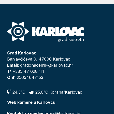
Grad Karlovac
Banjavčićeva 9, 47000 Karlovac
Email:
gradonacelnik@karlovac.hr
T:
+385 47 628 111
OIB:
25654647153
24.3°C
25.0°C Korana/Karlovac
Web kamere u Karlovcu
Kontakt za medije
press@karlovac.hr