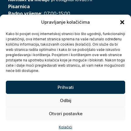
Pisarnica
Radno vrijeme
: 07:00-15:00
Email:
pisarnica@karlovac.hr
Upravljanje kolačićima
T:
047 628 210, 047 628 137
Kako bi posjet ovoj internetskoj stranici bio što ugodniji, funkcionalniji
i praktičniji, ova internet stranica sprema na vaše računalo određenu
količinu informacija, takozvanih cookies (kolačići). Oni služe da bi
Zaštita osobnih podataka
web stranica radila optimalno i kako bi se poboljšalo vaše iskustvo
pregledavanja i korištenja. Posjetom i korištenjem ove web stranice
Pristup informacijama
pristajete na upotrebu kolačića koje je moguće i blokirati. Nakon toga
Kolačići
ćete i dalje moći pregledavati web stranicu, ali vam neke mogućnosti
Izjava o pristupačnosti
neće biti dostupne.
Turistička zajednica grada Karlovca
Prihvati
Odbij
Otvori postavke
Copyright © 2026. Grad Karlovac, sva prava pridržana
Kolačići