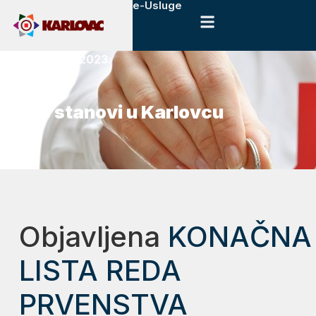
e-Usluge
12. siječnja, 2023.
Novosti
POS stanovi u Karlovcu
Objavljena
KONAČNA
LISTA REDA
PRVENSTVA