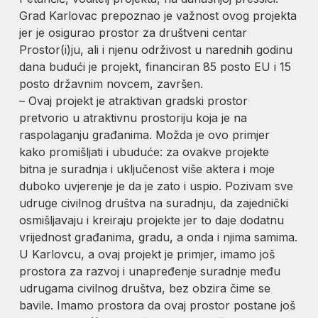
Grad Karlovac prepoznao je važnost ovog projekta
jer je osigurao prostor za društveni centar
Prostor(i)ju, ali i njenu održivost u narednih godinu
dana budući je projekt, financiran 85 posto EU i 15
posto državnim novcem, završen.
– Ovaj projekt je atraktivan gradski prostor
pretvorio u atraktivnu prostoriju koja je na
raspolaganju građanima. Možda je ovo primjer
kako promišljati i ubuduće: za ovakve projekte
bitna je suradnja i uključenost više aktera i moje
duboko uvjerenje je da je zato i uspio. Pozivam sve
udruge civilnog društva na suradnju, da zajednički
osmišljavaju i kreiraju projekte jer to daje dodatnu
vrijednost građanima, gradu, a onda i njima samima.
U Karlovcu, a ovaj projekt je primjer, imamo još
prostora za razvoj i unapređenje suradnje među
udrugama civilnog društva, bez obzira čime se
bavile. Imamo prostora da ovaj prostor postane još