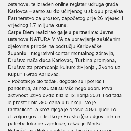
ostanova, te izrađen online registar udruga grada
Karlovca – samo su dio učinjenog u sklopu projekta
Partnerstvo za prostor, započetog prije 26 mjeseci i
vrijednog 1,7 milijuna kuna.
Carpe Diem realizirao ga je s partnerima: Javna
ustanova NATURA VIVA za upravljanje zaštićenim
dijelovima prirode na području Karlovačke
županije, Integrativni centar mentalnog zdravlja,
Društvo naša djeca Karlovac, Turbina promjena,
Društvo za promicanje kulture življenja ,,Zvono uz
Kupu'' i Grad Karlovac.
– Početak je bio težak, dogodio se i potres i
pandemija, ali rezultati su više nego dobri. Prva
aktivnost uživo ovdje bila je 12. lipnja 2021. i od tada
je prostor bio 380 dana u funkciji, što je
fantastično, a kroz njega je prošlo 4.836 ljudi! To
dovoljno govori koliko je Prostor(i)ja odgovorila na
potrebe lokalne zajednice, rekao je Marko
Petančić, voditelj projekta, na današnjoj pressici.