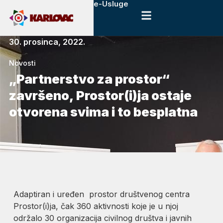
e-Usluge
30. prosinca, 2022.
Novosti
„Partnerstvo za prostor“
završeno, Prostor(i)ja ostaje
otvorena svima i to besplatna
Adaptiran i uređen prostor društvenog centra
Prostor(i)ja, čak 360 aktivnosti koje je u njoj
održalo 30 organizacija civilnog društva i javnih