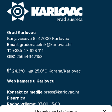
Grad Karlovac
Banjavčićeva 9, 47000 Karlovac
Email:
gradonacelnik@karlovac.hr
T:
+385 47 628 111
OIB:
25654647153
24.3°C
25.0°C Korana/Karlovac
Web kamere u Karlovcu
Kontakt za medije
press@karlovac.hr
Pisarnica
Radno vrijeme
: 07:00-15:00
Email:
pisarnica@karlovac.hr
Upravljanje kolačićima