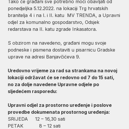
Tako će građani sve potrebno moći obavljati od
ponedjeljka 5.12.2022. na lokaciji Trg hrvatskih
branitelja 4 i na I. i II. katu MV TRENDA, a Upravni
odjel za komunalno gospodarstvo, Odsjek
redarstava na II. katu zgrade Inkasatora.
S obzirom na navedeno, građani mogu svoje
podneske i pismena dostaviti u pisarnicu Gradske
uprave na adresi Banjavčićeva 9.
Uredovno vrijeme za rad sa strankama na novoj
lokaciji održavat će se redovno od 7 do 15 sati,
no za dolje navedene Upravne odjele po
sljedećem rasporedu:
Upravni odjel za prostorno uređenje i poslove
provedbe dokumenata prostornog uređenja:
SRIJEDA 12 – 16,30 sati
PETAK 8 – 12 sati