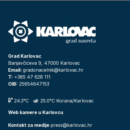
Grad Karlovac
Banjavčićeva 9, 47000 Karlovac
Email:
gradonacelnik@karlovac.hr
T:
+385 47 628 111
OIB:
25654647153
24.3°C
25.0°C Korana/Karlovac
Web kamere u Karlovcu
Kontakt za medije
press@karlovac.hr