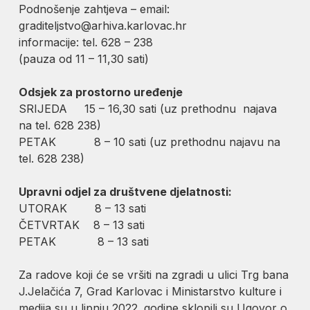
Podnošenje zahtjeva – email:
graditeljstvo@arhiva.karlovac.hr
informacije: tel. 628 – 238
(pauza od 11 – 11,30 sati)
Odsjek za prostorno uređenje
SRIJEDA 15 – 16,30 sati (uz prethodnu najava
na tel. 628 238)
PETAK 8 – 10 sati (uz prethodnu najavu na
tel. 628 238)
Upravni odjel za društvene djelatnosti:
UTORAK 8 – 13 sati
ČETVRTAK 8 – 13 sati
PETAK 8 – 13 sati
Za radove koji će se vršiti na zgradi u ulici Trg bana
J.Jelačića 7, Grad Karlovac i Ministarstvo kulture i
medija su u lipnju 2022. godine sklopili su Ugovor o