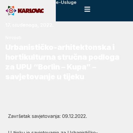
e-Usluge
17. studenoga, 2022.
Novosti
Urbanističko-arhitektonska i
hortikulturna stručna podloga
za UPU “Borlin – Kupa” –
savjetovanje u tijeku
Završetak savjetovanja: 09.12.2022.
U tijeku je savjetovanje za Urbanističko-