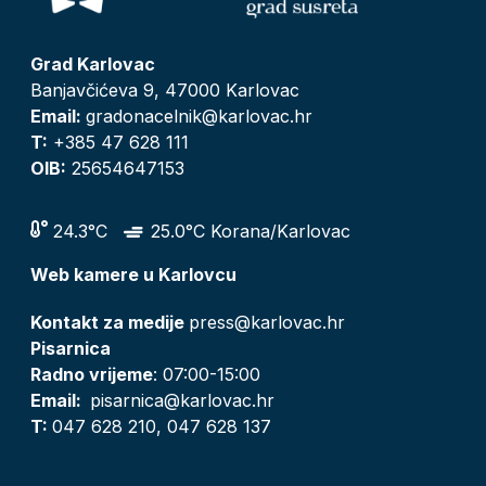
Grad Karlovac
Banjavčićeva 9, 47000 Karlovac
Email:
gradonacelnik@karlovac.hr
T:
+385 47 628 111
OIB:
25654647153
24.3°C
25.0°C Korana/Karlovac
Web kamere u Karlovcu
Kontakt za medije
press@karlovac.hr
Pisarnica
Radno vrijeme
: 07:00-15:00
Email:
pisarnica@karlovac.hr
T:
047 628 210, 047 628 137