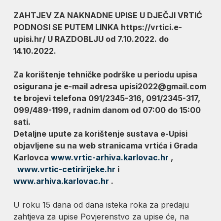
ZAHTJEV ZA NAKNADNE UPISE U DJEČJI VRTIĆ
PODNOSI SE PUTEM LINKA https://vrtici.e-
upisi.hr/ U RAZDOBLJU od 7.10.2022. do
14.10.2022.
Za korištenje tehničke podrške u periodu upisa
osigurana je e-mail adresa upisi2022@gmail.com
te brojevi telefona 091/2345-316, 091/2345-317,
099/489-1199, radnim danom od 07:00 do 15:00
sati.
Detaljne upute za korištenje sustava e-Upisi
objavljene su na web stranicama vrtića i Grada
Karlovca
www.vrtic-arhiva.karlovac.hr
,
www.vrtic-cetiririjeke.hr
i
www.arhiva.karlovac.hr
.
U roku 15 dana od dana isteka roka za predaju
zahtjeva za upise Povjerenstvo za upise će, na