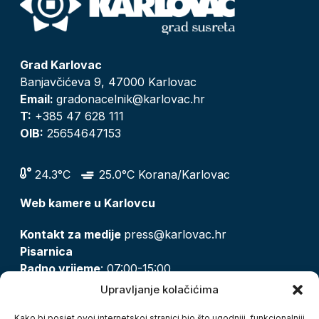
Grad Karlovac
Banjavčićeva 9, 47000 Karlovac
Email:
gradonacelnik@karlovac.hr
T:
+385 47 628 111
OIB:
25654647153
24.3°C
25.0°C Korana/Karlovac
Web kamere u Karlovcu
Kontakt za medije
press@karlovac.hr
Pisarnica
Radno vrijeme
: 07:00-15:00
Email:
pisarnica@karlovac.hr
Upravljanje kolačićima
T:
047 628 210, 047 628 137
Kako bi posjet ovoj internetskoj stranici bio što ugodniji, funkcionalniji