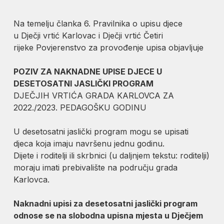
Na temelju članka 6. Pravilnika o upisu djece
u Dječji vrtić Karlovac i Dječji vrtić Četiri
rijeke Povjerenstvo za provođenje upisa objavljuje
POZIV ZA NAKNADNE UPISE DJECE
U
DESETOSATNI JASLIČKI PROGRAM
DJEČJIH VRTIĆA GRADA KARLOVCA ZA
2022./2023. PEDAGOŠKU GODINU
U desetosatni jaslički program mogu se upisati
djeca koja imaju navršenu jednu godinu.
Dijete i roditelji ili skrbnici (u daljnjem tekstu: roditelji)
moraju imati prebivalište na području grada
Karlovca.
Naknadni upisi za desetosatni jaslički program
odnose se na slobodna upisna mjesta u Dječjem