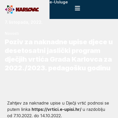
e-Usluge
7. listopada, 2022.
Novosti
Poziv za naknadne upise djece u
desetosatni jaslički program
dječjih vrtića Grada Karlovca za
2022./2023. pedagošku godinu
Zahtjev za naknadne upise u Dječji vrtić podnosi se
putem linka
https://vrtici.e-upisi.hr/
u razdoblju
od 7.10.2022. do 14.10.2022.