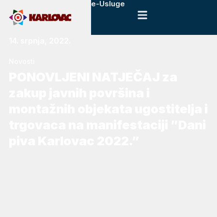
e-Usluge
14. srpnja, 2022.
Novosti
PONOVLJENI NATJEČAJ za
zakup javnih površina i
montažnih objekata ugostitelja i
trgovaca na manifestaciji ”Dani
piva Karlovac 2022.”