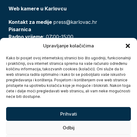
Web kamere u Karlovcu
Kontakt za medije
press@karlovac.hr
Pisarnica
Radno vrijeme
: 07:00-15:00
Email:
pisarnica@karlovac.hr
Upravljanje kolačićima
T:
047 628 210, 047 628 137
Kako bi posjet ovoj internetskoj stranici bio što ugodniji, funkcionalniji
i praktičniji, ova internet stranica sprema na vaše računalo određenu
količinu informacija, takozvanih cookies (kolačići). Oni služe da bi
Zaštita osobnih podataka
web stranica radila optimalno i kako bi se poboljšalo vaše iskustvo
pregledavanja i korištenja. Posjetom i korištenjem ove web stranice
Pristup informacijama
pristajete na upotrebu kolačića koje je moguće i blokirati. Nakon toga
Kolačići
ćete i dalje moći pregledavati web stranicu, ali vam neke mogućnosti
Izjava o pristupačnosti
neće biti dostupne.
Turistička zajednica grada Karlovca
Prihvati
Odbij