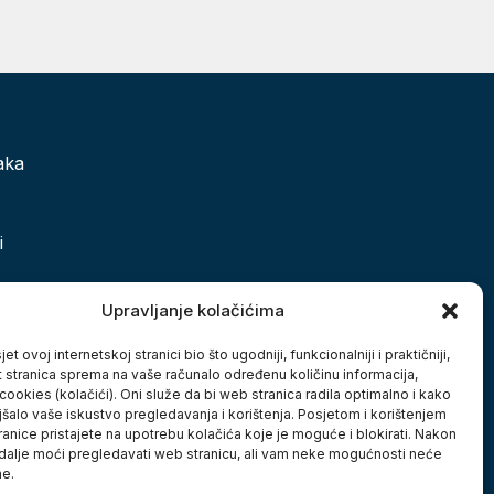
aka
i
 grada
Upravljanje kolačićima
et ovoj internetskoj stranici bio što ugodniji, funkcionalniji i praktičniji,
t stranica sprema na vaše računalo određenu količinu informacija,
cookies (kolačići). Oni služe da bi web stranica radila optimalno i kako
jšalo vaše iskustvo pregledavanja i korištenja. Posjetom i korištenjem
anice pristajete na upotrebu kolačića koje je moguće i blokirati. Nakon
 dalje moći pregledavati web stranicu, ali vam neke mogućnosti neće
ne.