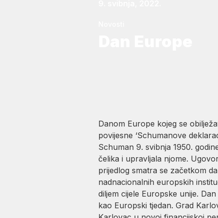
9. svibnja, 2022.
Novosti
Dan Europe
Danom Europe kojeg se obilježav
povijesne ‘Schumanove deklaraci
Schuman 9. svibnja 1950. godine. 
čelika i upravljala njome. Ugovo
prijedlog smatra se začetkom dan
nadnacionalnih europskih institu
diljem cijele Europske unije. Dan
kao Europski tjedan. Grad Karlo
Karlovac u novoj financijskoj pe