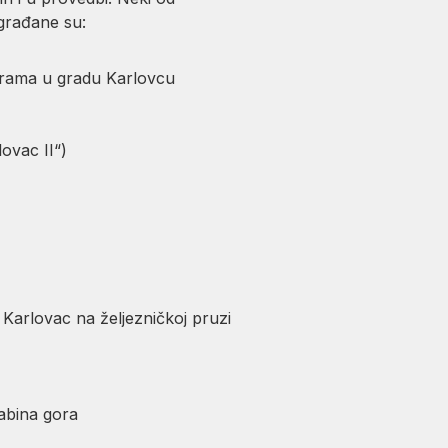
 građane su:
rograma u gradu Karlovcu
ovac II“)
 Karlovac na željezničkoj pruzi
abina gora