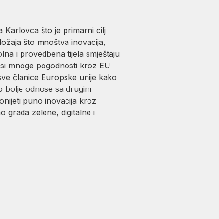
Karlovca što je primarni cilj
ložaja što mnoštva inovacija,
olna i provedbena tijela smještaju
osi mnoge pogodnosti kroz EU
 sve članice Europske unije kako
što bolje odnose sa drugim
nijeti puno inovacija kroz
 grada zelene, digitalne i