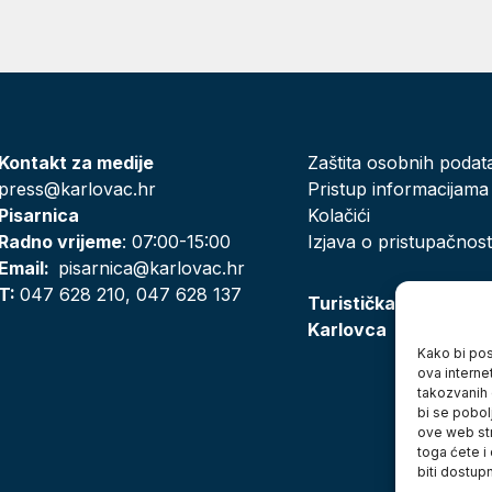
Kontakt za medije
Zaštita osobnih podat
press@karlovac.hr
Pristup informacijama
Pisarnica
Kolačići
Radno vrijeme
: 07:00-15:00
Izjava o pristupačnost
Email:
pisarnica@karlovac.hr
T:
047 628 210, 047 628 137
Turistička zajednica
Karlovca
Kako bi posj
ova interne
takozvanih 
bi se pobol
ove web str
toga ćete i
biti dostup