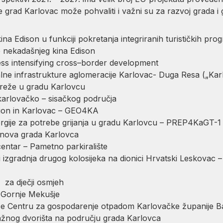
se grad Karlovac može pohvaliti i važni su za razvoj grada i
kina Edison u funkciji pokretanja integriranih turističkih p
e nekadašnjeg kina Edison
ress intensifying cross–border development
e infrastrukture aglomeracije Karlovac- Duga Resa („Karl
mreže u gradu Karlovcu
karlovačko – sisačkog područja
tion in Karlovac – GEO4KA
rgije za potrebe grijanja u gradu Karlovcu – PREP4KaGT-1
tanova grada Karlovca
centar – Pametno parkiralište
 izgradnja drugog kolosijeka na dionici Hrvatski Leskovac –
o za dječji osmjeh
 Gornje Mekušje
ce Centru za gospodarenje otpadom Karlovačke županije B
lažnog dvorišta na području grada Karlovca