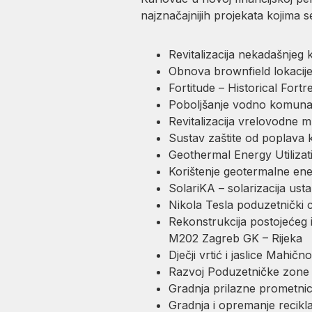
najznačajnijih projekata kojima 
Revitalizacija nekadašnjeg 
Obnova brownfield lokacij
Fortitude – Historical Fort
Poboljšanje vodno komunaln
Revitalizacija vrelovodne 
Sustav zaštite od poplava 
Geothermal Energy Utiliza
Korištenje geotermalne ene
SolariKA – solarizacija us
Nikola Tesla poduzetnički 
Rekonstrukcija postojećeg i
M202 Zagreb GK – Rijeka
Dječji vrtić i jaslice Mahičn
Razvoj Poduzetničke zone
Gradnja prilazne prometni
Gradnja i opremanje recik