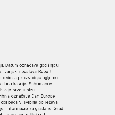
opi. Datum označava godišnjicu
ar vanjskih poslova Robert
bjedinila proizvodnju ugljena i
inu dana kasnije. Schumanov
ila je prva u nizu
.svibnja označava Dan Europe
koji pada 9. svibnja obilježava
e i informacije za građane. Grad
ih i u provedbi. Neki od