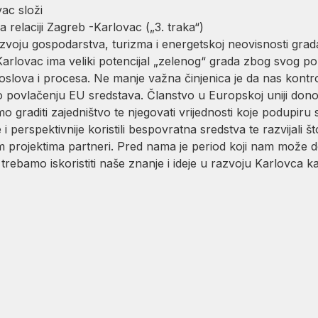
ac složi
a relaciji Zagreb -Karlovac („3. traka“)
voju gospodarstva, turizma i energetskoj neovisnosti grada 
Karlovac ima veliki potencijal „zelenog“ grada zbog svog po
i poslova i procesa. Ne manje važna činjenica je da nas kontr
 povlačenju EU sredstava. Članstvo u Europskoj uniji don
graditi zajedništvo te njegovati vrijednosti koje podupiru
 i perspektivnije koristili bespovratna sredstva te razvijali 
projektima partneri. Pred nama je period koji nam može do
ebamo iskoristiti naše znanje i ideje u razvoju Karlovca kao