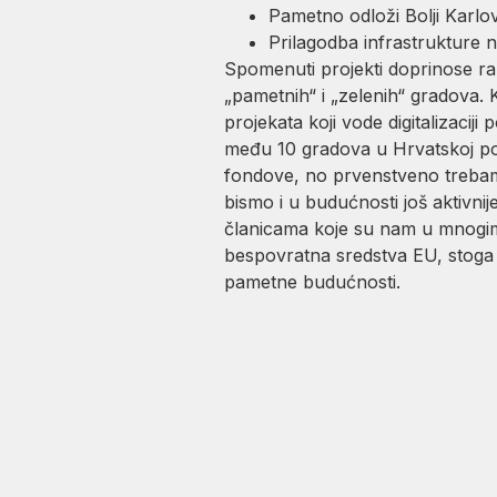
Pametno odloži Bolji Karlov
Prilagodba infrastrukture n
Spomenuti projekti doprinose raz
„pametnih“ i „zelenih“ gradova. 
projekata koji vode digitalizacij
među 10 gradova u Hrvatskoj po
fondove, no prvenstveno trebamo 
bismo i u budućnosti još aktivnije
članicama koje su nam u mnogim 
bespovratna sredstva EU, stoga tr
pametne budućnosti.