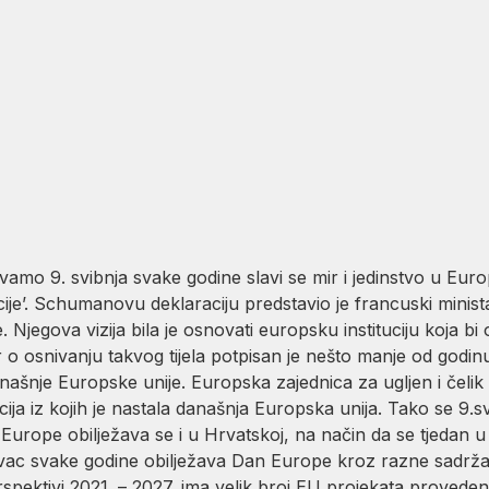
amo 9. svibnja svake godine slavi se mir i jedinstvo u Eur
je’. Schumanovu deklaraciju predstavio je francuski minist
Njegova vizija bila je osnovati europsku instituciju koja bi o
r o osnivanju takvog tijela potpisan je nešto manje od god
ašnje Europske unije. Europska zajednica za ugljen i čelik b
cija iz kojih je nastala današnja Europska unija. Tako se 9
 Europe obilježava se i u Hrvatskoj, na način da se tjedan u 
vac svake godine obilježava Dan Europe kroz razne sadržaj
rspektivi 2021. – 2027. ima velik broj EU projekata proveden