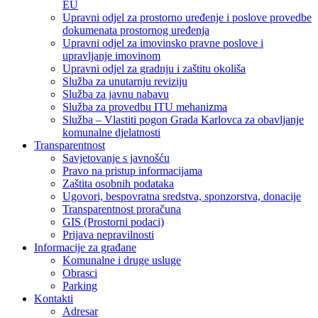
EU
Upravni odjel za prostorno uređenje i poslove provedbe
dokumenata prostornog uređenja
Upravni odjel za imovinsko pravne poslove i
upravljanje imovinom
Upravni odjel za gradnju i zaštitu okoliša
Služba za unutarnju reviziju
Služba za javnu nabavu
Služba za provedbu ITU mehanizma
Služba – Vlastiti pogon Grada Karlovca za obavljanje
komunalne djelatnosti
Transparentnost
Savjetovanje s javnošću
Pravo na pristup informacijama
Zaštita osobnih podataka
Ugovori, bespovratna sredstva, sponzorstva, donacije
Transparentnost proračuna
GIS (Prostorni podaci)
Prijava nepravilnosti
Informacije za građane
Komunalne i druge usluge
Obrasci
Parking
Kontakti
Adresar