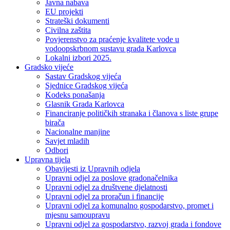
Javna nabava
EU projekti
Strateški dokumenti
Civilna zaštita
Povjerenstvo za praćenje kvalitete vode u
vodoopskrbnom sustavu grada Karlovca
Lokalni izbori 2025.
Gradsko vijeće
Sastav Gradskog vijeća
Sjednice Gradskog vijeća
Kodeks ponašanja
Glasnik Grada Karlovca
Financiranje političkih stranaka i članova s liste grupe
birača
Nacionalne manjine
Savjet mladih
Odbori
Upravna tijela
Obavijesti iz Upravnih odjela
Upravni odjel za poslove gradonačelnika
Upravni odjel za društvene djelatnosti
Upravni odjel za proračun i financije
Upravni odjel za komunalno gospodarstvo, promet i
mjesnu samoupravu
Upravni odjel za gospodarstvo, razvoj grada i fondove