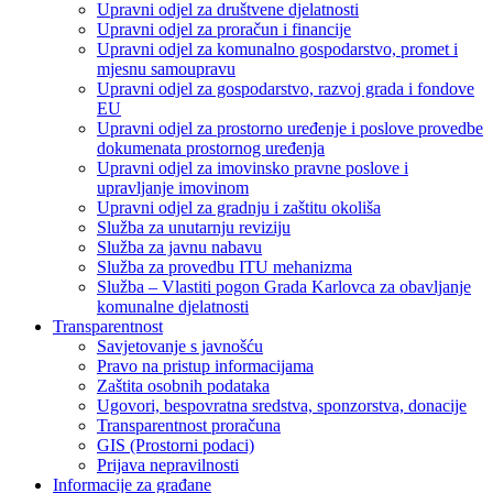
Upravni odjel za društvene djelatnosti
Upravni odjel za proračun i financije
Upravni odjel za komunalno gospodarstvo, promet i
mjesnu samoupravu
Upravni odjel za gospodarstvo, razvoj grada i fondove
EU
Upravni odjel za prostorno uređenje i poslove provedbe
dokumenata prostornog uređenja
Upravni odjel za imovinsko pravne poslove i
upravljanje imovinom
Upravni odjel za gradnju i zaštitu okoliša
Služba za unutarnju reviziju
Služba za javnu nabavu
Služba za provedbu ITU mehanizma
Služba – Vlastiti pogon Grada Karlovca za obavljanje
komunalne djelatnosti
Transparentnost
Savjetovanje s javnošću
Pravo na pristup informacijama
Zaštita osobnih podataka
Ugovori, bespovratna sredstva, sponzorstva, donacije
Transparentnost proračuna
GIS (Prostorni podaci)
Prijava nepravilnosti
Informacije za građane