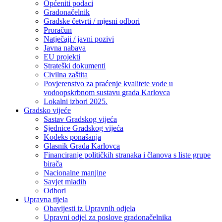
Općeniti podaci
Gradonačelnik
Gradske četvrti / mjesni odbori
Proračun
Natječaji / javni pozivi
Javna nabava
EU projekti
Strateški dokumenti
Civilna zaštita
Povjerenstvo za praćenje kvalitete vode u
vodoopskrbnom sustavu grada Karlovca
Lokalni izbori 2025.
Gradsko vijeće
Sastav Gradskog vijeća
Sjednice Gradskog vijeća
Kodeks ponašanja
Glasnik Grada Karlovca
Financiranje političkih stranaka i članova s liste grupe
birača
Nacionalne manjine
Savjet mladih
Odbori
Upravna tijela
Obavijesti iz Upravnih odjela
Upravni odjel za poslove gradonačelnika