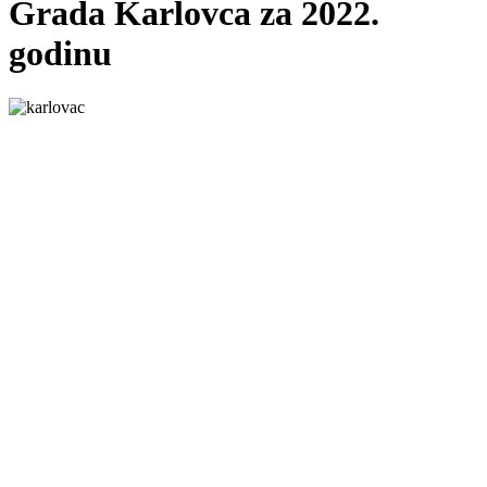
Grada Karlovca za 2022.
godinu
Grad Karlovac
Banjavčićeva 9, 47000 Karlovac
Email:
gradonacelnik@karlovac.hr
T:
+385 47 628 111
OIB:
25654647153
Web kamere u Karlovcu
Kontakt za medije
press@karlovac.hr
Pisarnica
Radno vrijeme
: 07:00-15:00
Email:
pisarnica@karlovac.hr
T:
047 628 210, 047 628 137
Zaštita osobnih podataka
Pristup informacijama
Kolačići