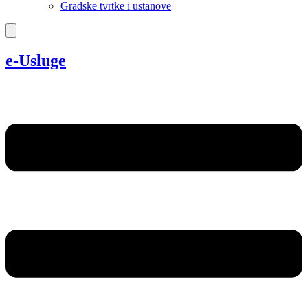
Gradske tvrtke i ustanove
e-Usluge