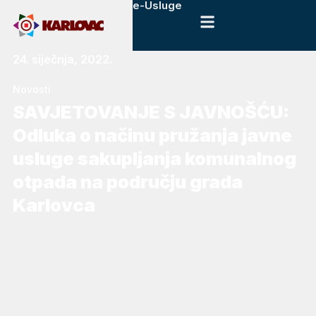
e-Usluge
24. siječnja, 2022.
Novosti
SAVJETOVANJE S JAVNOŠĆU:
Odluka o načinu pružanja javne
usluge sakupljanja komunalnog
otpada na području grada
Karlovca