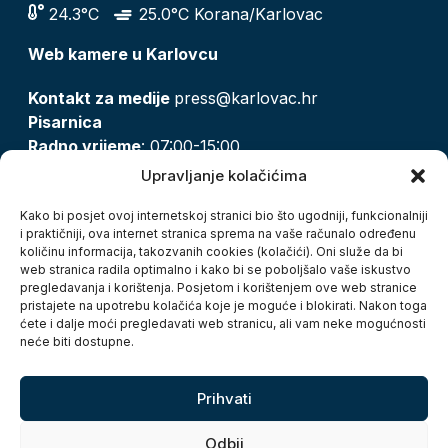
24.3°C
25.0°C Korana/Karlovac
Web kamere u Karlovcu
Kontakt za medije
press@karlovac.hr
Pisarnica
Radno vrijeme
: 07:00-15:00
Email:
pisarnica@karlovac.hr
Upravljanje kolačićima
T:
047 628 210, 047 628 137
Kako bi posjet ovoj internetskoj stranici bio što ugodniji, funkcionalniji
i praktičniji, ova internet stranica sprema na vaše računalo određenu
količinu informacija, takozvanih cookies (kolačići). Oni služe da bi
Zaštita osobnih podataka
web stranica radila optimalno i kako bi se poboljšalo vaše iskustvo
pregledavanja i korištenja. Posjetom i korištenjem ove web stranice
Pristup informacijama
pristajete na upotrebu kolačića koje je moguće i blokirati. Nakon toga
Kolačići
ćete i dalje moći pregledavati web stranicu, ali vam neke mogućnosti
Izjava o pristupačnosti
neće biti dostupne.
Turistička zajednica grada Karlovca
Prihvati
Odbij