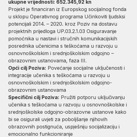
ukupne vrijednosti: 652.345,92 kn
Projekt je financiran iz Europskog socijalnog fonda
u sklopu Operativnog programa Učinkoviti ljudsksi
potencijali 2014. – 2020. kroz Poziv na dostavu
projektnih prijedloga UP.03.2.1.03 Osiguravanje
pomoćnika u nastavi i stručnih komunikacijskih
posrednika učenicima s teškoćama u razvoju u
osnovnoškolskim i srednjoškolskim odgojno –
obrazovnim ustanovama, faza III.
Opći cilj Poziva:
Povećanje socijalne uključenosti i
integracije učenika s teškoćama u razvoju u
osnovnoškolskim i srednjoškolskim odgojno-
obrazovnim ustanovama
Specifični cilj Poziva:
Pružiti potporu uključivanju
učenika s teškoćama u razvoju u osnovnoškolske i
srednjoškolske odgojno-obrazovne ustanove kako
bi se osigurali uvjeti za poboljšanje njihovih
obrazovnih postignuća, uspješniju socijalizaciju i
emocionalno funkcioniranje