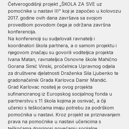
Četverogodišnji projekt „ŠKOLA ZA SVE uz
pomoćnike u nastavi III“ koji je započeo u kolovozu
2017. godine ovih dana završava sa svojom
provedbom povodom čega je održana završna
konferencija.
Na konferenciji su sudjelovali ravnatelji i
koordinatori škola partnera, a o samom projektu i
njegovom značaju su govorili voditeljica projekta
Ivana Matan, ravnateljica Osnovne škole Mahično
Gorana Simić Vinski, pročelnica Upravnog odjela
za društvene djelatnosti Draženka Sila Ljubenko te
gradonačelnik Grada Karlovca Damir Mandić.
Grad Karlovac nositelj je ovog projekta
sufinanciranog iz Europskog socijalnog fonda u
partnerstvu s 11 škola kojima je osnivač, a čiji
učenici s teškoćama imaju potrebu za podrškom
pomoćnika u nastavi. Kroz projekt se priznavanjem
prava na pomoćnike u nastavi učenicima s
teškoćama doprinosi povećanju socijalne