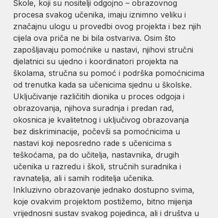
Škole, koji su nositelji odgojno – obrazovnog
procesa svakog učenika, imaju iznimno veliku i
značajnu ulogu u provedbi ovog projekta i bez njih
cijela ova priča ne bi bila ostvariva. Osim što
zapošljavaju pomoćnike u nastavi, njihovi stručni
djelatnici su ujedno i koordinatori projekta na
školama, stručna su pomoć i podrška pomoćnicima
od trenutka kada sa učenicima sjednu u školske.
Uključivanje različitih dionika u proces odgoja i
obrazovanja, njihova suradnja i predan rad,
okosnica je kvalitetnog i uključivog obrazovanja
bez diskriminacije, počevši sa pomoćnicima u
nastavi koji neposredno rade s učenicima s
teškoćama, pa do učitelja, nastavnika, drugih
učenika u razredu i školi, stručnih suradnika i
ravnatelja, ali i samih roditelja učenika.
Inkluzivno obrazovanje jednako dostupno svima,
koje ovakvim projektom postižemo, bitno mijenja
vrijednosni sustav svakog pojedinca, ali i društva u