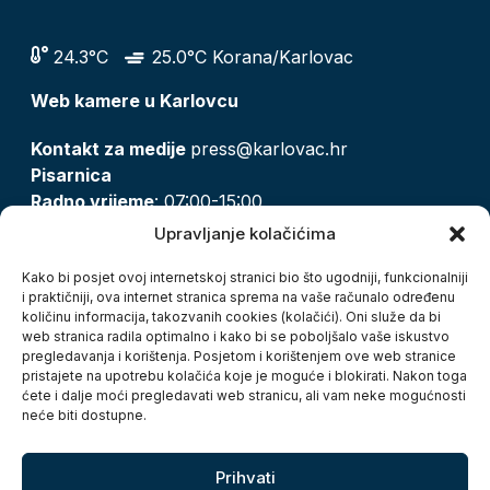
24.3°C
25.0°C Korana/Karlovac
Web kamere u Karlovcu
Kontakt za medije
press@karlovac.hr
Pisarnica
Radno vrijeme
: 07:00-15:00
Email:
pisarnica@karlovac.hr
Upravljanje kolačićima
T:
047 628 210, 047 628 137
Kako bi posjet ovoj internetskoj stranici bio što ugodniji, funkcionalniji
i praktičniji, ova internet stranica sprema na vaše računalo određenu
količinu informacija, takozvanih cookies (kolačići). Oni služe da bi
Zaštita osobnih podataka
web stranica radila optimalno i kako bi se poboljšalo vaše iskustvo
pregledavanja i korištenja. Posjetom i korištenjem ove web stranice
Pristup informacijama
pristajete na upotrebu kolačića koje je moguće i blokirati. Nakon toga
Kolačići
ćete i dalje moći pregledavati web stranicu, ali vam neke mogućnosti
Izjava o pristupačnosti
neće biti dostupne.
Turistička zajednica grada Karlovca
Prihvati