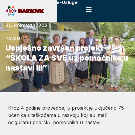
e-Usluge
26. kolovoza, 2021.
Novosti
Uspješno završen projekt
“ŠKOLA ZA SVE uz pomoćnike u
nastavi III”
Kroz 4 godine provedbe, u projekt je uključeno 75
učenika s teškoćama u razvoju koji su imali
osiguranu podršku pomoćnika u nastavi.