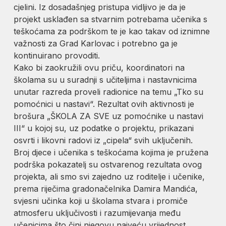
cjelini. Iz dosadašnjeg pristupa vidljivo je da je
projekt usklađen sa stvarnim potrebama učenika s
teškoćama za podrškom te je kao takav od iznimne
važnosti za Grad Karlovac i potrebno ga je
kontinuirano provoditi.
Kako bi zaokružili ovu priču, koordinatori na
školama su u suradnji s učiteljima i nastavnicima
unutar razreda proveli radionice na temu „Tko su
pomoćnici u nastavi“. Rezultat ovih aktivnosti je
brošura „ŠKOLA ZA SVE uz pomoćnike u nastavi
III“ u kojoj su, uz podatke o projektu, prikazani
osvrti i likovni radovi iz „cipela“ svih uključenih.
Broj djece i učenika s teškoćama kojima je pružena
podrška pokazatelj su ostvarenog rezultata ovog
projekta, ali smo svi zajedno uz roditelje i učenike,
prema riječima gradonačelnika Damira Mandića,
svjesni učinka koji u školama stvara i promiče
atmosferu uključivosti i razumijevanja među
učenicima što čini njegovu najveću vrijednost.