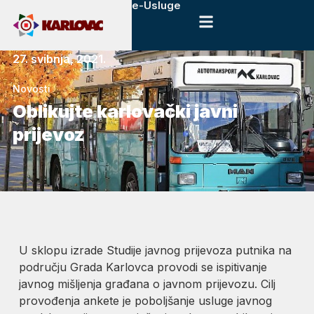
e-Usluge
27. svibnja, 2021.
Novosti
Oblikujte karlovački javni
prijevoz
U sklopu izrade Studije javnog prijevoza putnika na
području Grada Karlovca provodi se ispitivanje
javnog mišljenja građana o javnom prijevozu. Cilj
provođenja ankete je poboljšanje usluge javnog