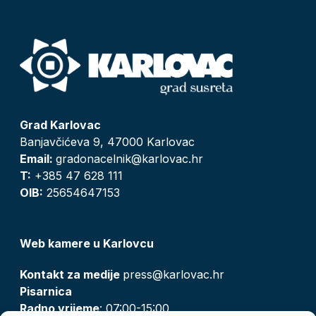
Grad Karlovac
Banjavčićeva 9, 47000 Karlovac
Email:
gradonacelnik@karlovac.hr
T:
+385 47 628 111
OIB:
25654647153
Web kamere u Karlovcu
Kontakt za medije
press@karlovac.hr
Pisarnica
Radno vrijeme
: 07:00-15:00