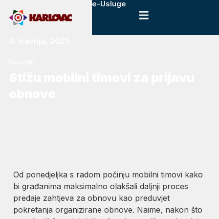
e-Usluge
9. travnja, 2021.
Novosti
Stižu mobilni timovi za prijavu
obnove
Od ponedjeljka s radom počinju mobilni timovi kako
bi građanima maksimalno olakšali daljnji proces
predaje zahtjeva za obnovu kao preduvjet
pokretanja organizirane obnove. Naime, nakon što