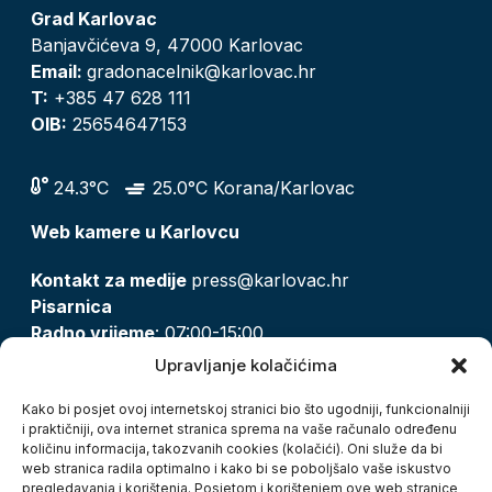
Grad Karlovac
Banjavčićeva 9, 47000 Karlovac
Email:
gradonacelnik@karlovac.hr
T:
+385 47 628 111
OIB:
25654647153
24.3°C
25.0°C Korana/Karlovac
Web kamere u Karlovcu
Kontakt za medije
press@karlovac.hr
Pisarnica
Radno vrijeme
: 07:00-15:00
Email:
pisarnica@karlovac.hr
Upravljanje kolačićima
T:
047 628 210, 047 628 137
Kako bi posjet ovoj internetskoj stranici bio što ugodniji, funkcionalniji
i praktičniji, ova internet stranica sprema na vaše računalo određenu
količinu informacija, takozvanih cookies (kolačići). Oni služe da bi
Zaštita osobnih podataka
web stranica radila optimalno i kako bi se poboljšalo vaše iskustvo
pregledavanja i korištenja. Posjetom i korištenjem ove web stranice