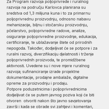
Za Program razvoja poljoprivrede i ruralnog
razvoja na području Karlovca planirana su
sredstva od 1,3 milijuna kuna i to za primarnu
poljoprivrednu proizvodnju, odnosno nabavu
mehanizacije, biljnu i stočarsku proizvodnju,
pčelarstvo, poljoprivredne radove, analize,
osiguranje poljoprivredne proizvodnje, edukacija,
certificiranje, te ublažavanje štete od prirodnih
nepogoda. Također, dodjeljivat će se potpore i za
ruralni razvoj, diverzifikaciju djelatnosti i trženje
poljoprivrednih proizvoda, te promidžbene
aktivnosti. Uvedene su i nove mjere ruralnog
razvoja; sufinanciranje izrade projektne
dokumentacije, prodajne ambalaže, digitalne
opreme za proizvodnju i prodaju.
Potpore poduzetnicima i poljoprivrednicima
dodjeljivat će se putem javnog poziva koji će biti
otvoren otvoriti nakon što javno savjetovanja
završi i kada se obrade svi zahtjevi i komentari,