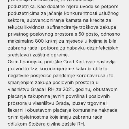
poduzetnika. Kao dodatne mjere uvode se potpore
poduzetnicima za jačanje konkurentnosti uslužnog
sektora, subvencioniranje kamata na kredite za
tekuću likvidnost, sufinanciranje troškova zakupa
privatnog poslovnog prostora s 50 posto, odnosno
maksimalno 800 kn/mj za mjesece u kojima je bila
zabrana rada i potpora za nabavku dezinfekcijskih
sredstava i zaštitne opreme.
Osim financijske podrške Grad Karlovac nastavlja
provoditi i tzv. koronamjerame kako bi ublažio
negativne posljedice pandemije koronavirusa i to
smanjenjem zakupa poslovnih prostora u
vlasništvu Grada i RH za 2021. godinu, obustavom
plaćanja zakupnina javnih površina i poslovnih
prostora u vlasništvu Grada, izuzev trgovina i
ljekarni i obustavom plaćanja komunalne naknade
onim djelatnostima koje imaju zabranu rada
odlukom Stožera civilne zaštite RH.