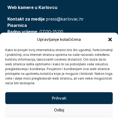
Web kamere u Karlovcu
Kontakt za medije
press@karlovac.hr
Pisarnica
Radno vrijeme
: 07:00-15:00
Email:
pisarnica@karlovac.hr
Upravljanje kolačićima
T:
047 628 210, 047 628 137
Kako bi posjet ovoj internetskoj stranici bio što ugodniji, funkcionalniji
i praktičniji, ova internet stranica sprema na vaše računalo određenu
količinu informacija, takozvanih cookies (kolačići). Oni služe da bi
Zaštita osobnih podataka
web stranica radila optimalno i kako bi se poboljšalo vaše iskustvo
pregledavanja i korištenja. Posjetom i korištenjem ove web stranice
Pristup informacijama
pristajete na upotrebu kolačića koje je moguće i blokirati. Nakon toga
Kolačići
ćete i dalje moći pregledavati web stranicu, ali vam neke mogućnosti
Izjava o pristupačnosti
neće biti dostupne.
Turistička zajednica grada Karlovca
Prihvati
Odbij