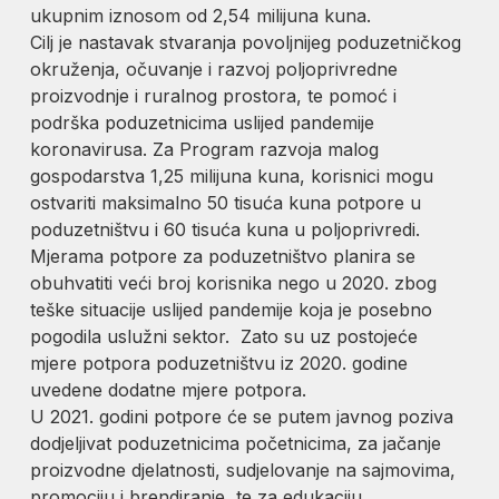
ukupnim iznosom od 2,54 milijuna kuna.
Cilj je nastavak stvaranja povoljnijeg poduzetničkog
okruženja, očuvanje i razvoj poljoprivredne
proizvodnje i ruralnog prostora, te pomoć i
podrška poduzetnicima uslijed pandemije
koronavirusa. Za Program razvoja malog
gospodarstva 1,25 milijuna kuna, korisnici mogu
ostvariti maksimalno 50 tisuća kuna potpore u
poduzetništvu i 60 tisuća kuna u poljoprivredi.
Mjerama potpore za poduzetništvo planira se
obuhvatiti veći broj korisnika nego u 2020. zbog
teške situacije uslijed pandemije koja je posebno
pogodila uslužni sektor. Zato su uz postojeće
mjere potpora poduzetništvu iz 2020. godine
uvedene dodatne mjere potpora.
U 2021. godini potpore će se putem javnog poziva
dodjeljivat poduzetnicima početnicima, za jačanje
proizvodne djelatnosti, sudjelovanje na sajmovima,
promociju i brendiranje, te za edukaciju