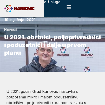
e-Usluge
19. siječnja, 2021.
Novosti
U 2021. obrtnici, poljoprivrednici
i poduzetnici i dalje u prvom
planu
U 2021. godini Grad Karlovac nastavlja s
potporama mikro i malom poduzetništvu,
obrtništvu, poljoprivredi i ruralnom razvoju s