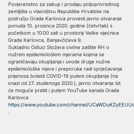
Povjerenstvo za zakup i prodaju poljoprivrednog
zemljišta u vlasništvu Republike Hrvatske na
području Grada Karlovca provesti javno otvaranje
ponuda 10. prosinca 2020. godine (četvrtak) s
početkom u 10:00 sati u prostoriji Velike vijećnice
Grada Karlovca, Banjavčićeva 9.
Sukladno Odluci Stožera civilne zaštite RH o
nužnim epidemiološkim mjerama kojima se
ograničavaju okupljanja i uvode druge nužne
epidemiološke mjere i preporuke radi sprječavanja
prijenosa bolesti COVID-19 putem okupljanja (na
snazi od 27. studenoga 2020.), javno otvaranje bit
će moguće pratiti i putem YouTube kanala Grada
Karlovca
https://www.youtube.com/channel/UCaWDuKZyEE
.