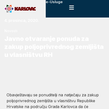
e-Usluge
4. prosinca, 2020.
Novosti
Javno otvaranje ponuda za
zakup poljoprivrednog zemljišta
u vlasništvu RH
Obavještavaju se ponuditelji na natječaju za zakup
poljoprivrednog zemljišta u vlasništvu Republike
Hrvatske na području Grada Karlovca da će