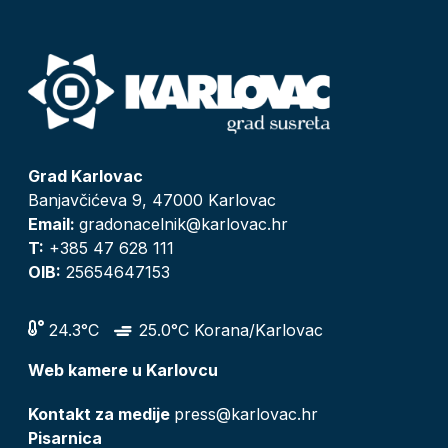
Grad Karlovac
Banjavčićeva 9, 47000 Karlovac
Email:
gradonacelnik@karlovac.hr
T:
+385 47 628 111
OIB:
25654647153
24.3°C
25.0°C Korana/Karlovac
Web kamere u Karlovcu
Kontakt za medije
press@karlovac.hr
Pisarnica