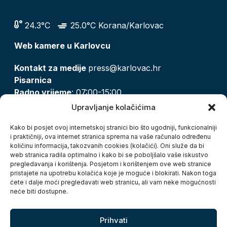
24.3°C
25.0°C Korana/Karlovac
Web kamere u Karlovcu
Kontakt za medije
press@karlovac.hr
Pisarnica
Radno vrijeme
: 07:00-15:00
Email:
pisarnica@karlovac.hr
Upravljanje kolačićima
T:
047 628 210, 047 628 137
Kako bi posjet ovoj internetskoj stranici bio što ugodniji, funkcionalniji
i praktičniji, ova internet stranica sprema na vaše računalo određenu
količinu informacija, takozvanih cookies (kolačići). Oni služe da bi
Zaštita osobnih podataka
web stranica radila optimalno i kako bi se poboljšalo vaše iskustvo
pregledavanja i korištenja. Posjetom i korištenjem ove web stranice
Pristup informacijama
pristajete na upotrebu kolačića koje je moguće i blokirati. Nakon toga
Kolačići
ćete i dalje moći pregledavati web stranicu, ali vam neke mogućnosti
Izjava o pristupačnosti
neće biti dostupne.
Turistička zajednica grada Karlovca
Prihvati