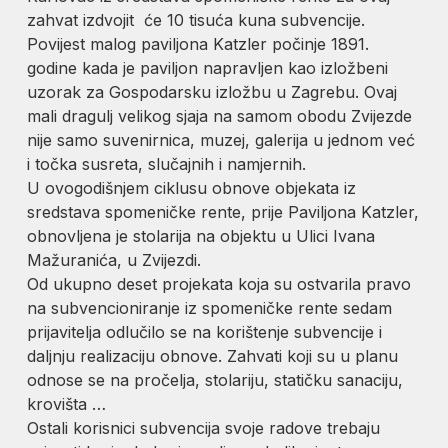
zahvat izdvojit će 10 tisuća kuna subvencije.
Povijest malog paviljona Katzler počinje 1891.
godine kada je paviljon napravljen kao izložbeni
uzorak za Gospodarsku izložbu u Zagrebu. Ovaj
mali dragulj velikog sjaja na samom obodu Zvijezde
nije samo suvenirnica, muzej, galerija u jednom već
i točka susreta, slučajnih i namjernih.
U ovogodišnjem ciklusu obnove objekata iz
sredstava spomeničke rente, prije Paviljona Katzler,
obnovljena je stolarija na objektu u Ulici Ivana
Mažuranića, u Zvijezdi.
Od ukupno deset projekata koja su ostvarila pravo
na subvencioniranje iz spomeničke rente sedam
prijavitelja odlučilo se na korištenje subvencije i
daljnju realizaciju obnove. Zahvati koji su u planu
odnose se na pročelja, stolariju, statičku sanaciju,
krovišta …
Ostali korisnici subvencija svoje radove trebaju