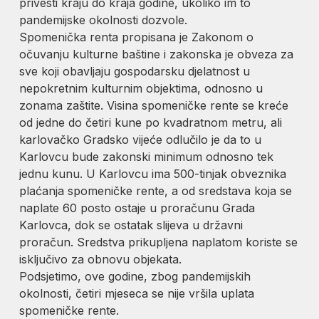
privesti kraju do kraja godine, ukoliko im to
pandemijske okolnosti dozvole.
Spomenička renta propisana je Zakonom o
očuvanju kulturne baštine i zakonska je obveza za
sve koji obavljaju gospodarsku djelatnost u
nepokretnim kulturnim objektima, odnosno u
zonama zaštite. Visina spomeničke rente se kreće
od jedne do četiri kune po kvadratnom metru, ali
karlovačko Gradsko vijeće odlučilo je da to u
Karlovcu bude zakonski minimum odnosno tek
jednu kunu. U Karlovcu ima 500-tinjak obveznika
plaćanja spomeničke rente, a od sredstava koja se
naplate 60 posto ostaje u proračunu Grada
Karlovca, dok se ostatak slijeva u državni
proračun. Sredstva prikupljena naplatom koriste se
isključivo za obnovu objekata.
Podsjetimo, ove godine, zbog pandemijskih
okolnosti, četiri mjeseca se nije vršila uplata
spomeničke rente.