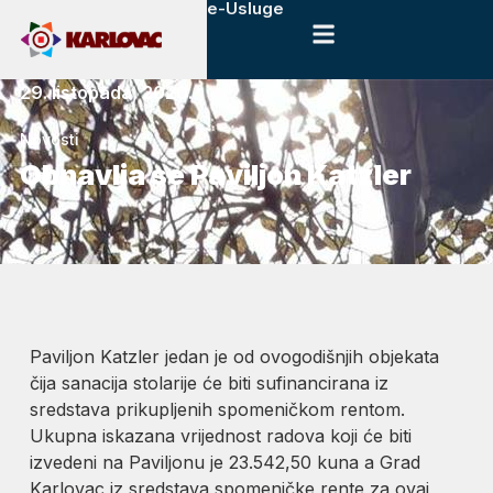
e-Usluge
29. listopada, 2020.
Novosti
Obnavlja se Paviljon Katzler
Paviljon Katzler jedan je od ovogodišnjih objekata
čija sanacija stolarije će biti sufinancirana iz
sredstava prikupljenih spomeničkom rentom.
Ukupna iskazana vrijednost radova koji će biti
izvedeni na Paviljonu je 23.542,50 kuna a Grad
Karlovac iz sredstava spomeničke rente za ovaj