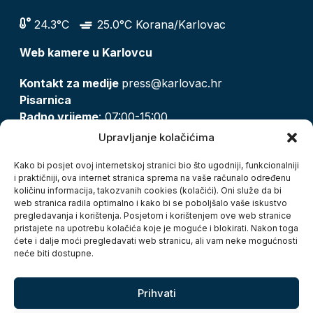
24.3°C
25.0°C Korana/Karlovac
Web kamere u Karlovcu
Kontakt za medije
press@karlovac.hr
Pisarnica
Radno vrijeme
: 07:00-15:00
Email:
pisarnica@karlovac.hr
Upravljanje kolačićima
T:
047 628 210, 047 628 137
Kako bi posjet ovoj internetskoj stranici bio što ugodniji, funkcionalniji
i praktičniji, ova internet stranica sprema na vaše računalo određenu
količinu informacija, takozvanih cookies (kolačići). Oni služe da bi
Zaštita osobnih podataka
web stranica radila optimalno i kako bi se poboljšalo vaše iskustvo
pregledavanja i korištenja. Posjetom i korištenjem ove web stranice
Pristup informacijama
pristajete na upotrebu kolačića koje je moguće i blokirati. Nakon toga
Kolačići
ćete i dalje moći pregledavati web stranicu, ali vam neke mogućnosti
Izjava o pristupačnosti
neće biti dostupne.
Turistička zajednica grada Karlovca
Prihvati