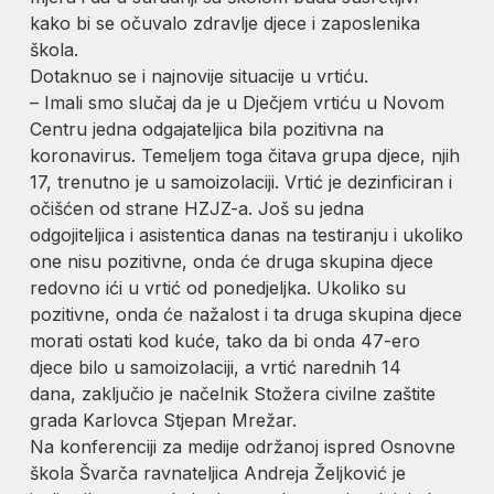
kako bi se očuvalo zdravlje djece i zaposlenika
škola.
Dotaknuo se i najnovije situacije u vrtiću.
– Imali smo slučaj da je u Dječjem vrtiću u Novom
Centru jedna odgajateljica bila pozitivna na
koronavirus. Temeljem toga čitava grupa djece, njih
17, trenutno je u samoizolaciji. Vrtić je dezinficiran i
očišćen od strane HZJZ-a. Još su jedna
odgojiteljica i asistentica danas na testiranju i ukoliko
one nisu pozitivne, onda će druga skupina djece
redovno ići u vrtić od ponedjeljka. Ukoliko su
pozitivne, onda će nažalost i ta druga skupina djece
morati ostati kod kuće, tako da bi onda 47-ero
djece bilo u samoizolaciji, a vrtić narednih 14
dana, zaključio je načelnik Stožera civilne zaštite
grada Karlovca Stjepan Mrežar.
Na konferenciji za medije održanoj ispred Osnovne
škola Švarča ravnateljica Andreja Željković je