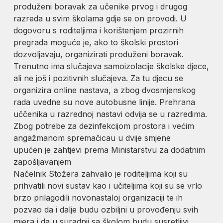
produženi boravak za učenike prvog i drugog
razreda u svim školama gdje se on provodi. U
dogovoru s roditeljima i korištenjem prozirnih
pregrada moguće je, ako to školski prostori
dozvoljavaju, organizirati produženi boravak.
Trenutno ima slučajeva samoizolacije školske djece,
ali ne još i pozitivnih slučajeva. Za tu djecu se
organizira online nastava, a zbog dvosmjenskog
rada uvedne su nove autobusne linije. Prehrana
uččenika u razrednoj nastavi odvija se u razredima.
Zbog potrebe za dezinfekcijom prostora i većim
angažmanom spremačicau u dvije smjene
upućen je zahtjevi prema Ministarstvu za dodatnim
zapošljavanjem
Načelnik Stožera zahvalio je roditeljima koji su
prihvatili novi sustav kao i učiteljima koji su se vrlo
brzo prilagodili novonastaloj organizaciji te ih
pozvao da i dalje budu ozbiljni u provođenju svih
mjera i da u suradnji sa školom budu susretljivi