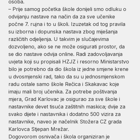
osoba.
– Prije samog početka škole donijeli smo odluku o
odvijanju nastave na način da za sve učenike
počne 7. rujna i to u školi. Izuzetak od tog pravila
su izborna i dopunska nastava zbog miješanja
različitih odjeljenja. U takvim je slučajevima
dozvoljeno, ako se ne može osigurati prostor, da
se dio nastave odvija online. Radi zadovoljavanja
uvjeta koji su propisali HZJZ i resorno Ministarstvo
bilo je potrebno da dio škola iz jedne smjene krene
u dvosmjenski rad, tako da su u jednosmjenskom
radu ostale samo škole Rečica i Skakavac koje
imaju mali broj učenika. Za potrebe poštivanja
mjera, Grad Karlovac je osigurao za sve škole i
nastavnike devet tisuća zaštitnih maskica; dvije za
svako dijete i nastavnika i dodatno 500 vizira za
nastavnike, naveo je načelnik Stožera CZ grada
Karlovca Stjepan Mrežar.
Dogovorom osnivača i škola organiziran je