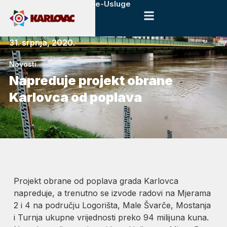
e-Usluge
31. srpnja, 2020.
Novosti
Napreduje projekt obrane
Karlovca od poplava
Projekt obrane od poplava grada Karlovca
napreduje, a trenutno se izvode radovi na Mjerama
2 i 4 na području Logorišta, Male Švarče, Mostanja
i Turnja ukupne vrijednosti preko 94 milijuna kuna.