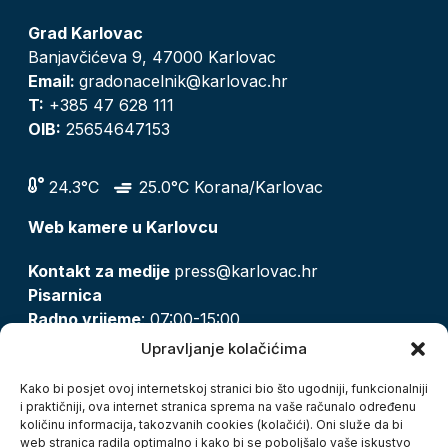
Grad Karlovac
Banjavčićeva 9, 47000 Karlovac
Email:
gradonacelnik@karlovac.hr
T:
+385 47 628 111
OIB:
25654647153
24.3°C
25.0°C Korana/Karlovac
Web kamere u Karlovcu
Kontakt za medije
press@karlovac.hr
Pisarnica
Radno vrijeme
: 07:00-15:00
Email:
pisarnica@karlovac.hr
Upravljanje kolačićima
T:
047 628 210, 047 628 137
Kako bi posjet ovoj internetskoj stranici bio što ugodniji, funkcionalniji
i praktičniji, ova internet stranica sprema na vaše računalo određenu
količinu informacija, takozvanih cookies (kolačići). Oni služe da bi
Zaštita osobnih podataka
web stranica radila optimalno i kako bi se poboljšalo vaše iskustvo