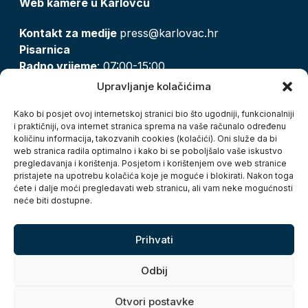
Web kamere u Karlovcu
Kontakt za medije
press@karlovac.hr
Pisarnica
Radno vrijeme
: 07:00-15:00
Email:
pisarnica@karlovac.hr
Upravljanje kolačićima
T:
047 628 210, 047 628 137
Kako bi posjet ovoj internetskoj stranici bio što ugodniji, funkcionalniji
i praktičniji, ova internet stranica sprema na vaše računalo određenu
količinu informacija, takozvanih cookies (kolačići). Oni služe da bi
Zaštita osobnih podataka
web stranica radila optimalno i kako bi se poboljšalo vaše iskustvo
pregledavanja i korištenja. Posjetom i korištenjem ove web stranice
Pristup informacijama
pristajete na upotrebu kolačića koje je moguće i blokirati. Nakon toga
Kolačići
ćete i dalje moći pregledavati web stranicu, ali vam neke mogućnosti
Izjava o pristupačnosti
neće biti dostupne.
Turistička zajednica grada Karlovca
Prihvati
Odbij
Otvori postavke