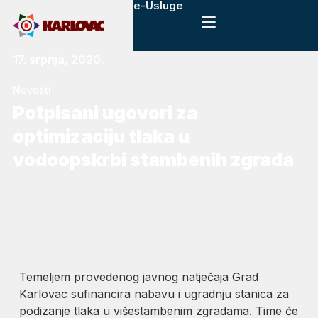
e-Usluge
17. srpnja, 2020.
Novosti
Potpisani ugovori za
optimizaciju tlaka u
vodoopskrbi stambenih zgrada
Temeljem provedenog javnog natječaja Grad
Karlovac sufinancira nabavu i ugradnju stanica za
podizanje tlaka u višestambenim zgradama. Time će