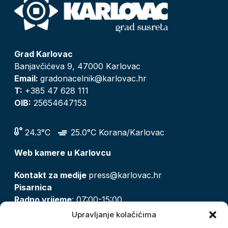
Grad Karlovac
Banjavčićeva 9, 47000 Karlovac
Email:
gradonacelnik@karlovac.hr
T:
+385 47 628 111
OIB:
25654647153
24.3°C
25.0°C Korana/Karlovac
Web kamere u Karlovcu
Kontakt za medije
press@karlovac.hr
Pisarnica
Radno vrijeme
: 07:00-15:00
Email:
pisarnica@karlovac.hr
Upravljanje kolačićima
T:
047 628 210, 047 628 137