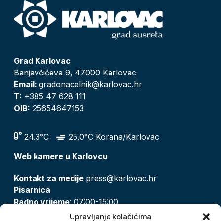
Grad Karlovac
Banjavčićeva 9, 47000 Karlovac
Email:
gradonacelnik@karlovac.hr
T:
+385 47 628 111
OIB:
25654647153
24.3°C
25.0°C Korana/Karlovac
Web kamere u Karlovcu
Kontakt za medije
press@karlovac.hr
Pisarnica
Radno vrijeme
: 07:00-15:00
Email:
pisarnica@karlovac.hr
Upravljanje kolačićima