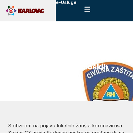
e-Usluge
18. lipnja, 2020.
Novosti
Karlovački Stožer Civilne
zaštite apelira na građane da se
pridržavaju epidemioloških
uputa
S obzirom na pojavu lokalnih žarišta koronavirusa
Stožer CZ grada Karlovca apelira na građane da se