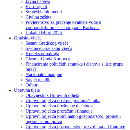
Javna nabava
EU projekti
Strateški dokumenti
Civilna zaštita
Povjerenstvo za praćenje kvalitete vode u
vodoopskrbnom sustavu grada Karlovca
Lokalni izbori 2025.
Gradsko vijeće
Sastav Gradskog vijeća
Sjednice Gradskog vijeća
Kodeks ponašanja
Glasnik Grada Karlovca
Financiranje političkih stranaka i članova s liste grupe
birača
Nacionalne manjine
Savjet mladih
Odbori
Upravna tijela
Obavijesti iz Upravnih odjela
Upravni odjel za poslove gradonačelnika
Upravni odjel za društvene djelatnosti
Upravni odjel za proračun i financije
Upravni odjel za komunalno gospodarstvo, promet i
mjesnu samoupravu
Upravni odjel za gospodarstvo, razvoj grada i fondove