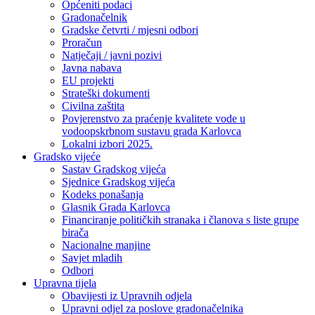
Općeniti podaci
Gradonačelnik
Gradske četvrti / mjesni odbori
Proračun
Natječaji / javni pozivi
Javna nabava
EU projekti
Strateški dokumenti
Civilna zaštita
Povjerenstvo za praćenje kvalitete vode u
vodoopskrbnom sustavu grada Karlovca
Lokalni izbori 2025.
Gradsko vijeće
Sastav Gradskog vijeća
Sjednice Gradskog vijeća
Kodeks ponašanja
Glasnik Grada Karlovca
Financiranje političkih stranaka i članova s liste grupe
birača
Nacionalne manjine
Savjet mladih
Odbori
Upravna tijela
Obavijesti iz Upravnih odjela
Upravni odjel za poslove gradonačelnika