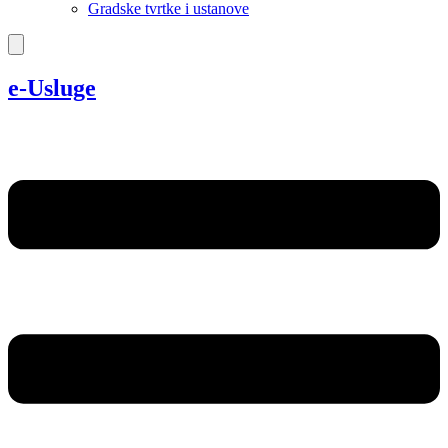
Gradske tvrtke i ustanove
e-Usluge