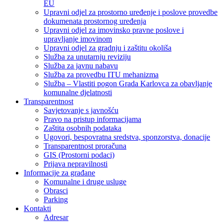
EU
Upravni odjel za prostorno uređenje i poslove provedbe
dokumenata prostornog uređenja
Upravni odjel za imovinsko pravne poslove i
upravljanje imovinom
Upravni odjel za gradnju i zaštitu okoliša
Služba za unutarnju reviziju
Služba za javnu nabavu
Služba za provedbu ITU mehanizma
Služba – Vlastiti pogon Grada Karlovca za obavljanje
komunalne djelatnosti
Transparentnost
Savjetovanje s javnošću
Pravo na pristup informacijama
Zaštita osobnih podataka
Ugovori, bespovratna sredstva, sponzorstva, donacije
Transparentnost proračuna
GIS (Prostorni podaci)
Prijava nepravilnosti
Informacije za građane
Komunalne i druge usluge
Obrasci
Parking
Kontakti
Adresar