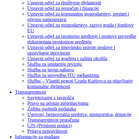
Upravni odjel za društvene djelatnosti
Upravni odjel za proračun i financije
Upravni odjel za komunalno gospodarstvo, promet i
mjesnu samoupravu
Upravni odjel za gospodarstvo, razvoj grada i fondove
EU
Upravni odjel za prostorno uređenje i poslove provedbe
dokumenata prostornog uređenja
Upravni odjel za imovinsko pravne poslove i
upravljanje imovinom
Upravni odjel za gradnju i zaštitu okoliša
Služba za unutarnju reviziju
Služba za javnu nabavu
Služba za provedbu ITU mehanizma
Služba – Vlastiti pogon Grada Karlovca za obavljanje
komunalne djelatnosti
Transparentnost
Savjetovanje s javnošću
Pravo na pristup informacijama
Zaštita osobnih podataka
Ugovori, bespovratna sredstva, sponzorstva, donacije
Transparentnost proračuna
GIS (Prostorni podaci)
Prijava nepravilnosti
Informacije za građane