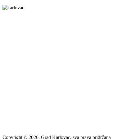
Grad Karlovac
Banjavčićeva 9, 47000 Karlovac
Email:
gradonacelnik@karlovac.hr
T:
+385 47 628 111
OIB:
25654647153
Web kamere u Karlovcu
Kontakt za medije
press@karlovac.hr
Pisarnica
Radno vrijeme
: 07:00-15:00
Email:
pisarnica@karlovac.hr
T:
047 628 210, 047 628 137
Zaštita osobnih podataka
Pristup informacijama
Kolačići
Izjava o pristupačnosti
Turistička zajednica grada Karlovca
Copyright © 2026. Grad Karlovac, sva prava pridržana