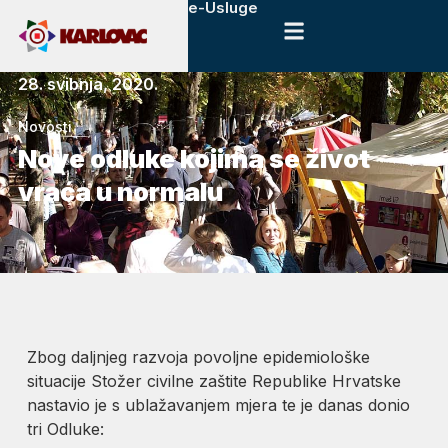
e-Usluge
28. svibnja, 2020.
Novosti
Nove odluke kojima se život
vraća u normalu
Zbog daljnjeg razvoja povoljne epidemiološke
situacije Stožer civilne zaštite Republike Hrvatske
nastavio je s ublažavanjem mjera te je danas donio
tri Odluke: