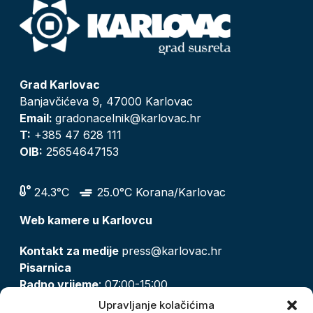
Grad Karlovac
Banjavčićeva 9, 47000 Karlovac
Email:
gradonacelnik@karlovac.hr
T:
+385 47 628 111
OIB:
25654647153
24.3°C
25.0°C Korana/Karlovac
Web kamere u Karlovcu
Kontakt za medije
press@karlovac.hr
Pisarnica
Radno vrijeme
: 07:00-15:00
Email:
pisarnica@karlovac.hr
Upravljanje kolačićima