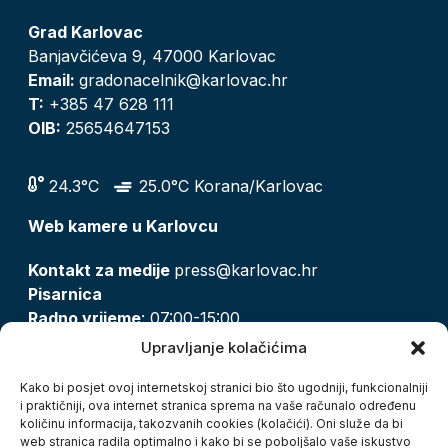
Grad Karlovac
Banjavčićeva 9, 47000 Karlovac
Email:
gradonacelnik@karlovac.hr
T:
+385 47 628 111
OIB:
25654647153
24.3°C
25.0°C Korana/Karlovac
Web kamere u Karlovcu
Kontakt za medije
press@karlovac.hr
Pisarnica
Radno vrijeme
: 07:00-15:00
Email:
pisarnica@karlovac.hr
Upravljanje kolačićima
T:
047 628 210, 047 628 137
Kako bi posjet ovoj internetskoj stranici bio što ugodniji, funkcionalniji
i praktičniji, ova internet stranica sprema na vaše računalo određenu
količinu informacija, takozvanih cookies (kolačići). Oni služe da bi
Zaštita osobnih podataka
web stranica radila optimalno i kako bi se poboljšalo vaše iskustvo