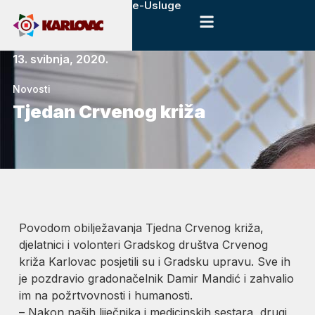
e-Usluge
13. svibnja, 2020.
Novosti
Tjedan Crvenog križa
Povodom obilježavanja Tjedna Crvenog križa,
djelatnici i volonteri Gradskog društva Crvenog
križa Karlovac posjetili su i Gradsku upravu. Sve ih
je pozdravio gradonačelnik Damir Mandić i zahvalio
im na požrtvovnosti i humanosti.
– Nakon naših liječnika i medicinskih sestara, drugi