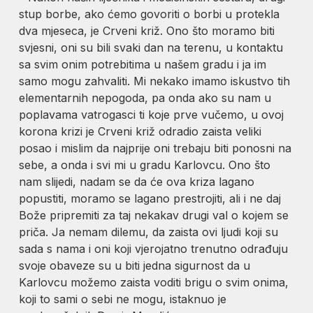
stup borbe, ako ćemo govoriti o borbi u protekla
dva mjeseca, je Crveni križ. Ono što moramo biti
svjesni, oni su bili svaki dan na terenu, u kontaktu
sa svim onim potrebitima u našem gradu i ja im
samo mogu zahvaliti. Mi nekako imamo iskustvo tih
elementarnih nepogoda, pa onda ako su nam u
poplavama vatrogasci ti koje prve vučemo, u ovoj
korona krizi je Crveni križ odradio zaista veliki
posao i mislim da najprije oni trebaju biti ponosni na
sebe, a onda i svi mi u gradu Karlovcu. Ono što
nam slijedi, nadam se da će ova kriza lagano
popustiti, moramo se lagano prestrojiti, ali i ne daj
Bože pripremiti za taj nekakav drugi val o kojem se
priča. Ja nemam dilemu, da zaista ovi ljudi koji su
sada s nama i oni koji vjerojatno trenutno odrađuju
svoje obaveze su u biti jedna sigurnost da u
Karlovcu možemo zaista voditi brigu o svim onima,
koji to sami o sebi ne mogu, istaknuo je