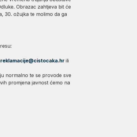
dluke. Obrazac zahtjeva bit će
a, 30. ožujka te molimo da ga
resu:
:
reklamacije@cistocaka.hr
ili
aju normalno te se provode sve
kakvih promjena javnost ćemo na