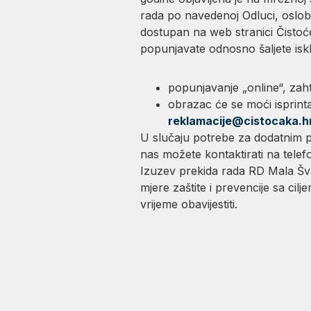
rada po navedenoj Odluci, oslob
dostupan na web stranici Čistoć
popunjavate odnosno šaljete iskl
popunjavanje „online“, zaht
obrazac će se moći isprinta
reklamacije@cistocaka.h
U slučaju potrebe za dodatnim p
nas možete kontaktirati na telef
Izuzev prekida rada RD Mala Šva
mjere zaštite i prevencije sa ci
vrijeme obavijestiti.