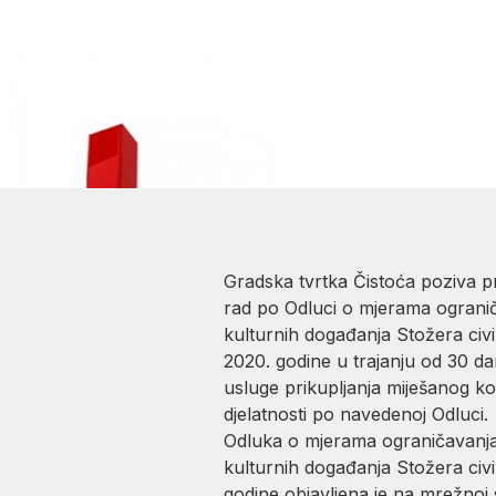
Novosti
Čistoća uvodi 
gospodarske s
Gradska tvrtka Čistoća poziva pr
rad po Odluci o mjerama ograniča
kulturnih događanja Stožera civi
2020. godine u trajanju od 30 d
usluge prikupljanja miješanog 
djelatnosti po navedenoj Odluci.
Odluka o mjerama ograničavanja d
kulturnih događanja Stožera civi
godine objavljena je na mrežnoj 