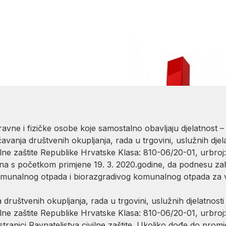
olakšice zbog aktualne zdr
ituacije
avne i fizičke osobe koje samostalno obavljaju djelatnost – 
vanja društvenih okupljanja, rada u trgovini, uslužnih djela
lne zaštite Republike Hrvatske Klasa: 810-06/20-01, urbroj:
ana s početkom primjene 19. 3. 2020.godine, da podnesu zah
komunalnog otpada i biorazgradivog komunalnog otpada za v
ruštvenih okupljanja, rada u trgovini, uslužnih djelatnosti 
lne zaštite Republike Hrvatske Klasa: 810-06/20-01, urbroj:
stranici Ravnateljstva civilne zaštite. Ukoliko dođe do pro