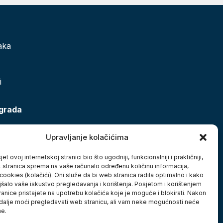
aka
i
 grada
Upravljanje kolačićima
et ovoj internetskoj stranici bio što ugodniji, funkcionalniji i praktičniji,
t stranica sprema na vaše računalo određenu količinu informacija,
cookies (kolačići). Oni služe da bi web stranica radila optimalno i kako
jšalo vaše iskustvo pregledavanja i korištenja. Posjetom i korištenjem
anice pristajete na upotrebu kolačića koje je moguće i blokirati. Nakon
 dalje moći pregledavati web stranicu, ali vam neke mogućnosti neće
ne.