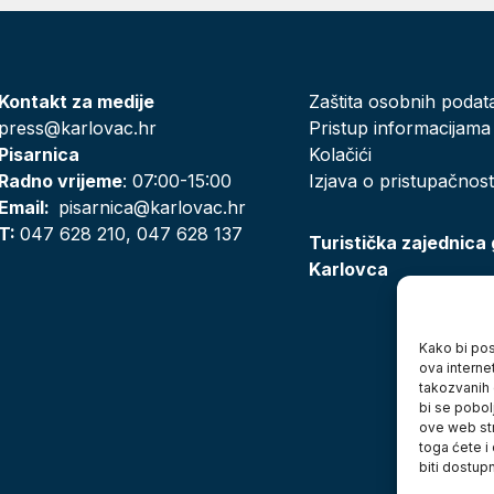
Kontakt za medije
Zaštita osobnih podat
press@karlovac.hr
Pristup informacijama
Pisarnica
Kolačići
Radno vrijeme
: 07:00-15:00
Izjava o pristupačnost
Email:
pisarnica@karlovac.hr
T:
047 628 210, 047 628 137
Turistička zajednica
Karlovca
Kako bi posj
ova interne
takozvanih 
bi se pobol
ove web str
toga ćete i
biti dostup