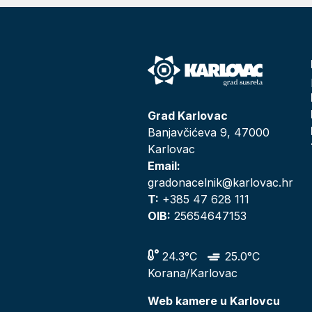
Grad Karlovac
Banjavčićeva 9, 47000
Karlovac
Email:
gradonacelnik@karlovac.hr
T:
+385 47 628 111
OIB:
25654647153
24.3°C
25.0°C
Korana/Karlovac
Web kamere u Karlovcu