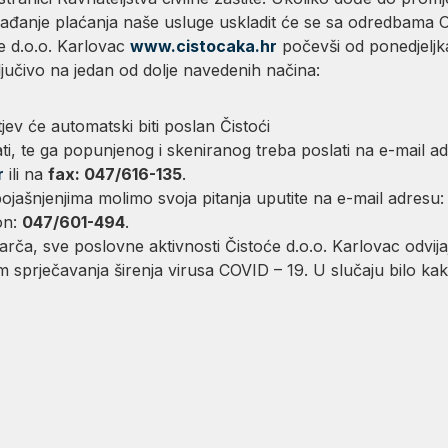
ađanje plaćanja naše usluge uskladit će se sa odredbama O
e d.o.o. Karlovac
www.cistocaka.hr
počevši od ponedjeljk
jučivo na jedan od dolje navedenih načina:
jev će automatski biti poslan Čistoći
ti, te ga popunjenog i skeniranog treba poslati na e-mail ad
r
ili na
fax: 047/616-135
.
ojašnjenjima molimo svoja pitanja uputite na e-mail adresu
on:
047/601-494
.
rča, sve poslovne aktivnosti Čistoće d.o.o. Karlovac odvij
ljem sprječavanja širenja virusa COVID – 19. U slučaju bilo 