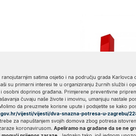
đanima uslijed potresa
s u ranojutarnjim satima osjetio i na području grada Karlov
naši su primarni interesi te u organiziranju žurnih službi i op
 i osobni doprinos građana. Primjerene preventivne pripre
šavanja čuvaju naše živote i imovinu, umanjuju nastale pos
m. Molimo da preuzmete korisne upute i podsjetite se kako po
a.gov.hr/vijesti/vijesti/dva-snazna-potresa-u-zagrebu/2
trebe za napuštanjem svojih domova zbog potresa istovrem
a zaraze koronavirusom.
Apeliramo na građane da se ne gru
li mogući prijenos zaraze.
Jednako tako, još jednom upoz