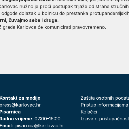
rlovac nužno je proći postupak trijaže od strane stručnih i
st odgode dolazak u bolnicu do prestanka protupandemijskih 
ni, čuvajmo sebe i druge.
CZ grada Karlovca će komunicirati pravovremeno.
Kontakt za medije
Zaštita osobnih podat
press@karlovac.hr
Pristup informacijama
Pisarnica
Kolačići
Radno vrijeme
: 07:00-15:00
Izjava o pristupačnost
Email:
pisarnica@karlovac.hr