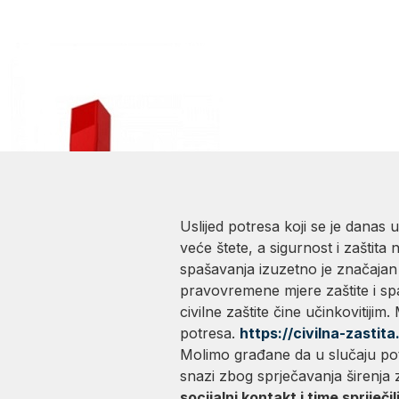
22. ožujka, 2020.
Novosti
OBAVIJEST gra
Uslijed potresa koji se je dana
veće štete, a sigurnost i zaštita 
spašavanja izuzetno je značajan
pravovremene mjere zaštite i spa
civilne zaštite čine učinkovitiji
potresa.
https://civilna-zastit
Molimo građane da u slučaju po
snazi zbog sprječavanja širenj
socijalni kontakt i time spriječi