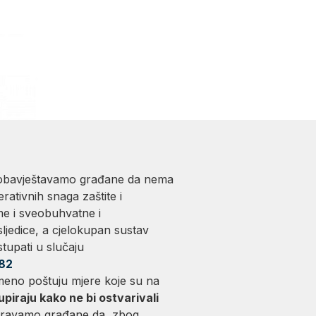
ca obavještavamo građane da nema
erativnih snaga zaštite i
me i sveobuhvatne i
ljedice, a cjelokupan sustav
stupati u slučaju
282
eno poštuju mjere koje su na
piraju kako ne bi ostvarivali
oravamo građane da zbog