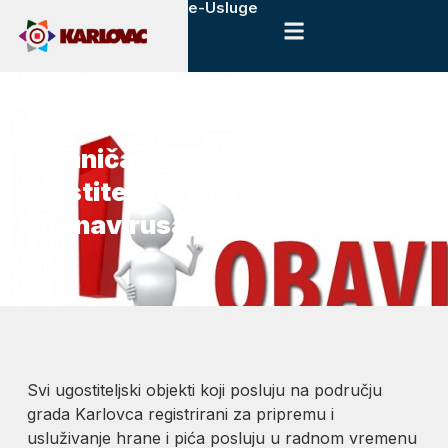
e-Usluge
13. ožujka, 2020.
Novosti
Ograničava se rad
ugostiteljskih objekata zbog
koronavirusa
Svi ugostiteljski objekti koji posluju na području
grada Karlovca registrirani za pripremu i
usluživanje hrane i pića posluju u radnom vremenu