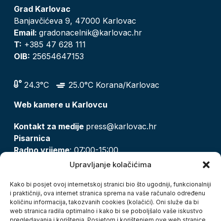
Grad Karlovac
Banjavčićeva 9, 47000 Karlovac
Email:
gradonacelnik@karlovac.hr
T:
+385 47 628 111
OIB:
25654647153
24.3°C
25.0°C Korana/Karlovac
Web kamere u Karlovcu
Kontakt za medije
press@karlovac.hr
Pisarnica
Radno vrijeme
: 07:00-15:00
Email:
pisarnica@karlovac.hr
Upravljanje kolačićima
T:
047 628 210, 047 628 137
Kako bi posjet ovoj internetskoj stranici bio što ugodniji, funkcionalniji
i praktičniji, ova internet stranica sprema na vaše računalo određenu
količinu informacija, takozvanih cookies (kolačići). Oni služe da bi
Zaštita osobnih podataka
web stranica radila optimalno i kako bi se poboljšalo vaše iskustvo
pregledavanja i korištenja. Posjetom i korištenjem ove web stranice