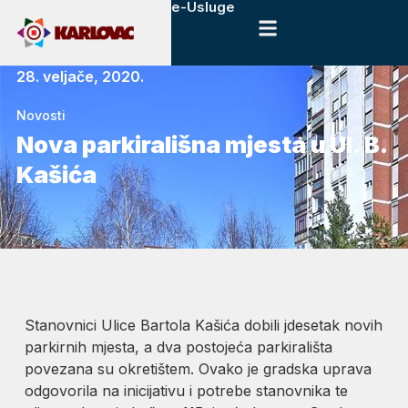
e-Usluge
28. veljače, 2020.
Novosti
Nova parkirališna mjesta u Ul. B.
Kašića
Stanovnici Ulice Bartola Kašića dobili jdesetak novih
parkirnih mjesta, a dva postojeća parkirališta
povezana su okretištem. Ovako je gradska uprava
odgovorila na inicijativu i potrebe stanovnika te