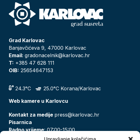
Grad Karlovac
Banjavčićeva 9, 47000 Karlovac
Email:
gradonacelnik@karlovac.hr
T:
+385 47 628 111
OIB:
25654647153
24.3°C
25.0°C Korana/Karlovac
Web kamere u Karlovcu
Kontakt za medije
press@karlovac.hr
Pisarnica
Radno vrijeme
: 07:00-15:00
Email:
pisarnica@karlovac.hr
Upravljanje kolačićima