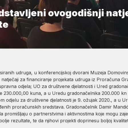
tavljeni ovogodišnji natje
te
esiranih udruga, u konferencijskoj dvorani Muzeja Domovin
ni natječaji za financiranje projekata udruga iz Proračuna G
 upravna odjela; UO za društvene djelatnosti i Ured gradon
o je 230.000,00 kuna, a u Uredu gradonačelnika 200.000 k
m odjelu za društvene djelatnosti je 9. ožujak 2020., a u U
viđenih proračunskih sredstava. Gradonačelnik Damir Mandić 
a promišljaju o partnerstvima i aktivnostima koje mogu zajed
bolje rezultate, te da njihovi projekti doprinesu boljoj kvalite