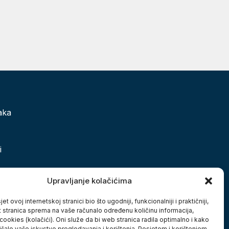
aka
i
 grada
Upravljanje kolačićima
et ovoj internetskoj stranici bio što ugodniji, funkcionalniji i praktičniji,
t stranica sprema na vaše računalo određenu količinu informacija,
cookies (kolačići). Oni služe da bi web stranica radila optimalno i kako
jšalo vaše iskustvo pregledavanja i korištenja. Posjetom i korištenjem