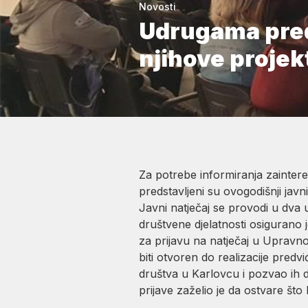
Novosti
Udrugama preds
njihove projek
Za potrebe informiranja zainter
predstavljeni su ovogodišnji jav
Javni natječaj se provodi u dva
društvene djelatnosti osiguran
za prijavu na natječaj u Upravno
biti otvoren do realizacije pred
društva u Karlovcu i pozvao ih d
prijave zaželio je da ostvare što 