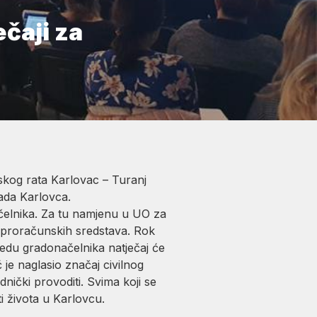
čaji za
skog rata Karlovac – Turanj
rada Karlovca.
ačelnika. Za tu namjenu u UO za
n proračunskih sredstava. Rok
redu gradonačelnika natječaj će
je naglasio značaj civilnog
nički provoditi. Svima koji se
ti života u Karlovcu.