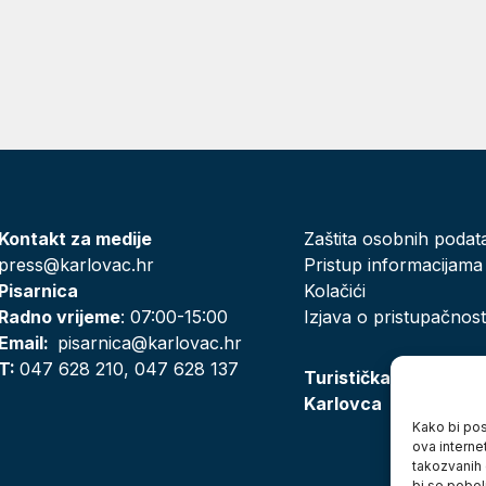
Kontakt za medije
Zaštita osobnih podat
press@karlovac.hr
Pristup informacijama
Pisarnica
Kolačići
Radno vrijeme
: 07:00-15:00
Izjava o pristupačnost
Email:
pisarnica@karlovac.hr
T:
047 628 210, 047 628 137
Turistička zajednica
Karlovca
Kako bi posj
ova interne
takozvanih 
bi se pobol