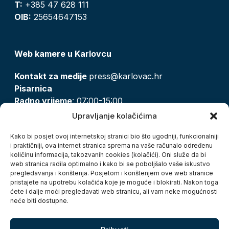
T:
+385 47 628 111
OIB:
25654647153
Web kamere u Karlovcu
Kontakt za medije
press@karlovac.hr
Pisarnica
Radno vrijeme
: 07:00-15:00
Email:
pisarnica@karlovac.hr
Upravljanje kolačićima
T:
047 628 210, 047 628 137
Kako bi posjet ovoj internetskoj stranici bio što ugodniji, funkcionalniji
i praktičniji, ova internet stranica sprema na vaše računalo određenu
količinu informacija, takozvanih cookies (kolačići). Oni služe da bi
Zaštita osobnih podataka
web stranica radila optimalno i kako bi se poboljšalo vaše iskustvo
pregledavanja i korištenja. Posjetom i korištenjem ove web stranice
Pristup informacijama
pristajete na upotrebu kolačića koje je moguće i blokirati. Nakon toga
Kolačići
ćete i dalje moći pregledavati web stranicu, ali vam neke mogućnosti
Izjava o pristupačnosti
neće biti dostupne.